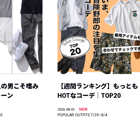
人の男こそ嗜み
【週間ランキング】もっとも
トーン
HOTなコーデ｜TOP20
NEW
2026.08.05
40
POPULAR OUTFITS 7/29~8/4