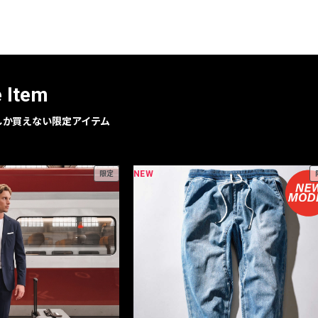
レコメンドアイテム
ピックアップアイテム
フォーカスブランド
セールおすすめアイテム
e Item
人気アイテム TOP 15
geでしか買えない限定アイテム
NEW
限定