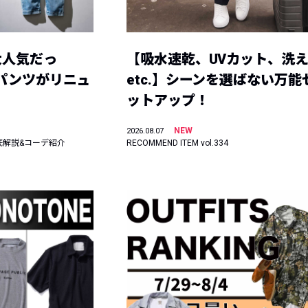
大人気だっ
【吸水速乾、UVカット、洗
ーパンツがリニュ
etc.】シーンを選ばない万能
ットアップ！
NEW
2026.08.07
底解説&コーデ紹介
RECOMMEND ITEM vol.334