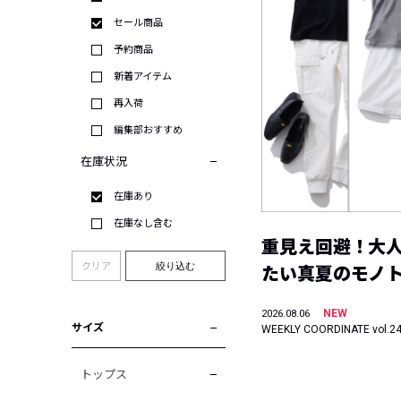
セール商品
予約商品
新着アイテム
再入荷
編集部おすすめ
在庫状況
在庫あり
在庫なし含む
重見え回避！大
クリア
絞り込む
たい真夏のモノ
NEW
2026.08.06
サイズ
WEEKLY COORDINATE vol.2
トップス