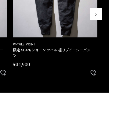
WP WESTPOINT
WP WESTPOINT
ジー
限定 SEAN/ショーン ツイル 裾リブイージーパン
限定 DAVID/デイヴィッド インデ
ツ
イージーパンツ
¥31,900
¥33,000