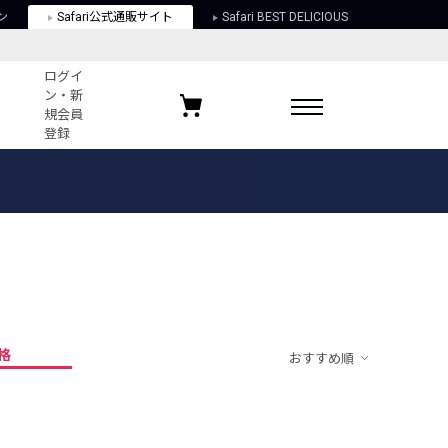
ン
Safari公式通販サイト
Safari BEST DELICIOUS
ログイ
ン・新
規会員
登録
ログイン・新規会員登録
お気に入りアイテム
ガイド
お気に入りブランド
お気に入り記事
最近チェックしたアイテム
格
おすすめ順
ポリシー
関する法律