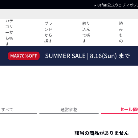
Safari公式ウェブマガジ
カテ
ブラ
絞り
読
ゴリ
ンド
込ん
み
ーか
から
で探
も
ら探
探す
す
の
す
読みもの
ガイド
ー
すべての記事
ショッピング
2026年のイチオシTシャツ！
初めての方
“WP”のイージーパンツを徹底解説&コ
Club Safari
ーデ紹介
よくある質問
HOTなコーデ TOP20
会社概要
ディネート
新ブランドご紹介！
会員利用規約
セール価
すべて
通常価格
人気記事ランキング
プライバシー
バイヤーズ レコメンド
特定商取引に
今週の別注アイテム
該当の商品がありません
ウィークリーコーデ