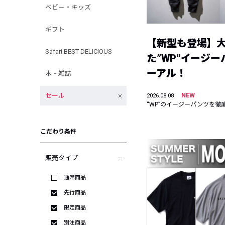
ベビー・キッズ
ギフト
【新型も登場】
Safari BEST DELICIOUS
た”WP”イージ
ーアル！
本・雑誌
セール
NEW
2026.08.08
“WP”のイージーパンツを徹
こだわり条件
販売タイプ
通常商品
先行商品
限定商品
別注商品