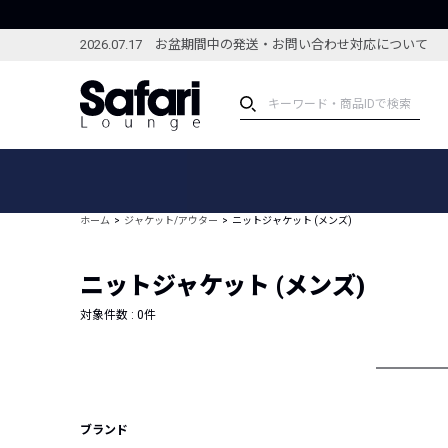
2026.07.17 お盆期間中の発送・お問い合わせ対応について
アイテム
スペシャル
カテゴリーから探す
スペシャルフィーチャ
ホーム
ジャケット/アウター
ニットジャケット (メンズ)
ブランドから探す
特集記事
絞り込んで探す
ニットジャケット (メンズ)
新着アイテム
コーディネート
編集部のおすすめアイテム
対象件数 :
0
件
編集部のおすすめコー
ランキング
雑誌・カタログ掲載アイテム
セール
ブランド