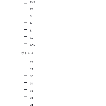
XXS
XS
S
M
L
XL
XXL
ボトムス
28
29
30
31
32
33
34