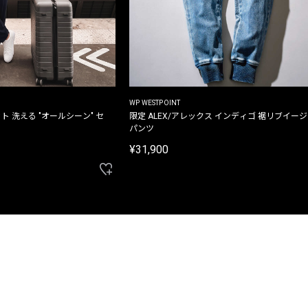
WP WESTPOINT
ト 洗える "オールシーン" セ
限定 ALEX/アレックス インディゴ 裾リブイー
パンツ
¥31,900