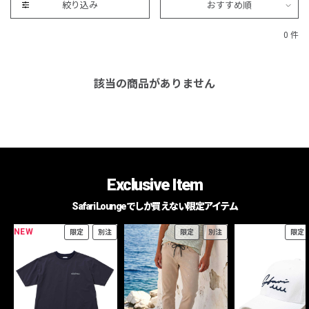
絞り込み
おすすめ順
0 件
該当の商品がありません
Exclusive Item
Safari Loungeでしか買えない限定アイテム
NEW
限定
別注
限定
別注
限定