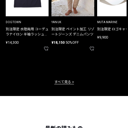
DOGTOWN
YANUK
MUTA MARINE
別注限定 水陸両用 コーデュ
別注限定 ペイント加工 リゾ
別注限定 ロゴキャ
ラナイロン 半袖ラッシュガ
ートジーンズ デニムパンツ
¥9,900
ード
¥14,300
¥18,150
50%OFF
すべて見る