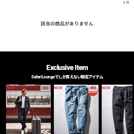
0 件
該当の商品がありません
Exclusive Item
Safari Loungeでしか買えない限定アイテム
NEW
NEW
NEW
限定
限定