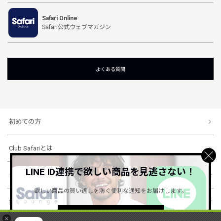
Safari Online
Safari公式ウェブマガジン
よくある質問
初めての方
Club Safariとは
LINE ID連携で欲しい商品を見逃さない！
ショッピングガイド
欲しい商品の買い逃しを防ぐ便利な通知をお届けします。
会社概要・規約
詳しくはこちら ＞
×