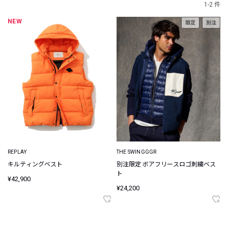
1-2 件
NEW
限定
別注
REPLAY
THE SWINGGGR
キルティングベスト
別注限定 ボアフリースロゴ刺繍ベス
ト
¥42,900
¥24,200