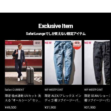
Exclusive Item
Safari Loungeでしか買えない限定アイテム
NEW
NEW
NEW
限定
限定
Safari CURRENT
WP WESTPOINT
WP WESTPOINT
限定 吸水速乾 UVカット 洗
限定 ALEX/アレックス イン
限定 SEAN/ショー
える "オールシーン" セット
ディゴ 裾リブイージーパン
裾リブイージーパン
アップ
ツ
¥49,500
¥31,900
¥31,900