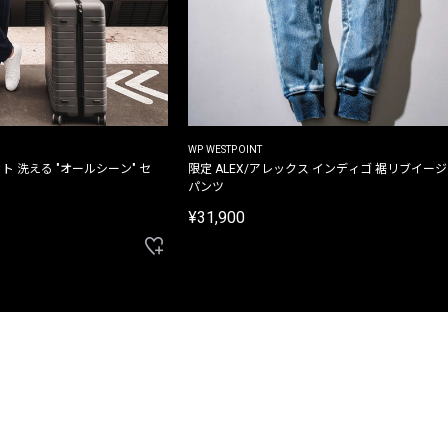
WP WESTPOINT
ト 洗える "オールシーン" セ
限定 ALEX/アレックス インディゴ 裾リブイー
パンツ
¥31,900