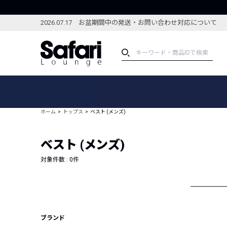
2026.07.17 お盆期間中の発送・お問い合わせ対応について
アイテム
スペシャル
カテゴリーから探す
スペシャルフィーチャ
ホーム
トップス
ベスト (メンズ)
ブランドから探す
特集記事
絞り込んで探す
ベスト (メンズ)
新着アイテム
コーディネート
編集部のおすすめアイテム
対象件数 :
0
件
編集部のおすすめコー
ランキング
雑誌・カタログ掲載アイテム
セール
ブランド