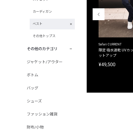
カーディガン
ベスト
その他トップス
ACANTHUS
Safari CURRENT
その他のカテゴリ
別注限定 フード付き チェックシャツジャケット
限定 吸水速乾 UVカッ
ットアップ
¥31,900
ジャケット/アウター
¥49,500
ボトム
バッグ
シューズ
ファッション雑貨
財布/小物