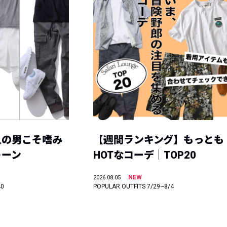
人の男こそ嗜み
【週間ランキング】もっとも
トーン
HOTなコーデ｜TOP20
NEW
2026.08.05
40
POPULAR OUTFITS 7/29~8/4