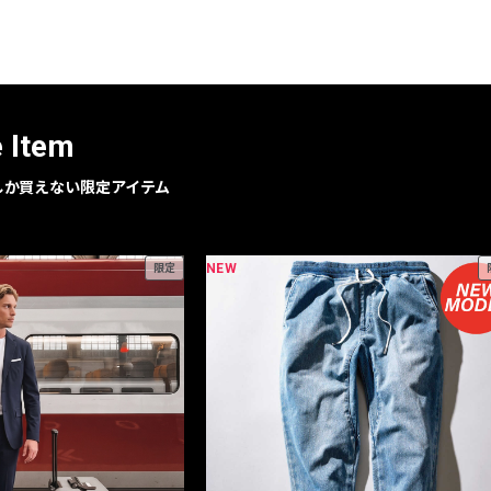
レコメンドアイテム
ピックアップアイテム
フォーカスブランド
セールおすすめアイテム
e Item
人気アイテム TOP 15
geでしか買えない限定アイテム
NEW
限定