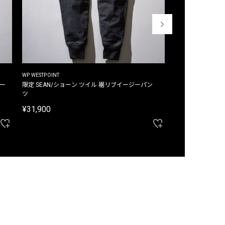
WP WESTPOINT
WP WESTPOINT
ジー
限定 SEAN/ショーン ツイル 裾リブイージーパン
限定 DAVID/デイヴィッド インデ
ツ
イージーパンツ
¥31,900
¥33,000