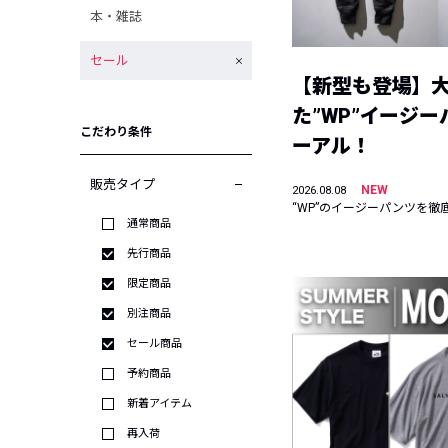
本・雑誌
セール
【新型も登場】
た”WP”イージ
こだわり条件
ーアル！
販売タイプ
NEW
2026.08.08
“WP”のイージーパンツを徹
通常商品
先行商品
限定商品
別注商品
セール商品
予約商品
新着アイテム
再入荷