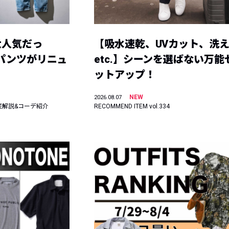
大人気だっ
【吸水速乾、UVカット、洗
ーパンツがリニュ
etc.】シーンを選ばない万能
ットアップ！
NEW
2026.08.07
底解説&コーデ紹介
RECOMMEND ITEM vol.334