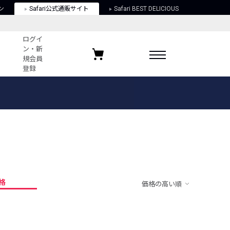
ン
Safari公式通販サイト
Safari BEST DELICIOUS
ログイ
ン・新
規会員
登録
ログイン・新規会員登録
お気に入りアイテム
ガイド
お気に入りブランド
お気に入り記事
最近チェックしたアイテム
格
価格の高い順
ポリシー
関する法律