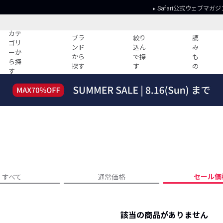
Safari公式ウェブマガジ
カテ
ブラ
絞り
読
ゴリ
ンド
込ん
み
ーか
から
で探
も
ら探
探す
す
の
す
読みもの
ガイド
ー
すべての記事
ショッピング
2026年のイチオシTシャツ！
初めての方
“WP”のイージーパンツを徹底解説&コ
Club Safari
ーデ紹介
よくある質問
HOTなコーデ TOP20
会社概要
ディネート
新ブランドご紹介！
会員利用規約
セール価
すべて
通常価格
人気記事ランキング
プライバシー
バイヤーズ レコメンド
特定商取引に
今週の別注アイテム
該当の商品がありません
ウィークリーコーデ