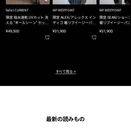
Safari CURRENT
WP WESTPOINT
WP WESTPOINT
限定 吸水速乾 UVカット 洗
限定 ALEX/アレックス イン
限定 SEAN/ショー
える "オールシーン" セット
ディゴ 裾リブイージーパン
裾リブイージーパン
アップ
ツ
¥49,500
¥31,900
¥31,900
すべて見る
最新の読みもの