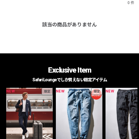
0 件
該当の商品がありません
Exclusive Item
Safari Loungeでしか買えない限定アイテム
NEW
NEW
NEW
限定
限定