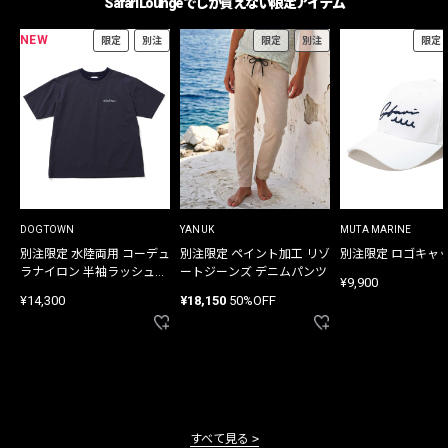
Safari Loungeでしか買えない限定アイテム
NEW
限定
別注
限定
別注
限定
DOGTOWN
YANUK
MUTA MARINE
別注限定 水陸両用 コーデュ
別注限定 ペイント加工 リゾ
別注限定 ロゴキャ
ラナイロン 半袖ラッシュガ
ートジーンズ デニムパンツ
¥9,900
ード
¥14,300
¥18,150
50%OFF
すべて見る