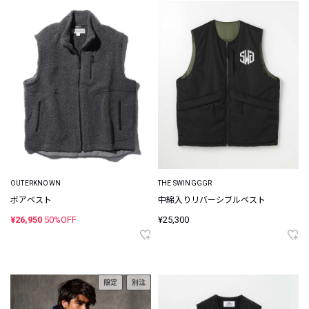
OUTERKNOWN
THE SWINGGGR
ボアベスト
中綿入りリバーシブルベスト
¥26,950
50%OFF
¥25,300
限定
別注