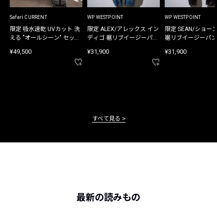
Safari CURRENT
WP WESTPOINT
WP WESTPOINT
限定 吸水速乾 UVカット 洗
限定 ALEX/アレックス イン
限定 SEAN/ショー
える "オールシーン" セット
ディゴ 裾リブイージーパン
裾リブイージーパン
アップ
ツ
¥49,500
¥31,900
¥31,900
すべて見る
最新の読みもの