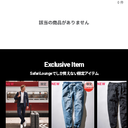
0 件
該当の商品がありません
Exclusive Item
Safari Loungeでしか買えない限定アイテム
NEW
NEW
NEW
限定
限定