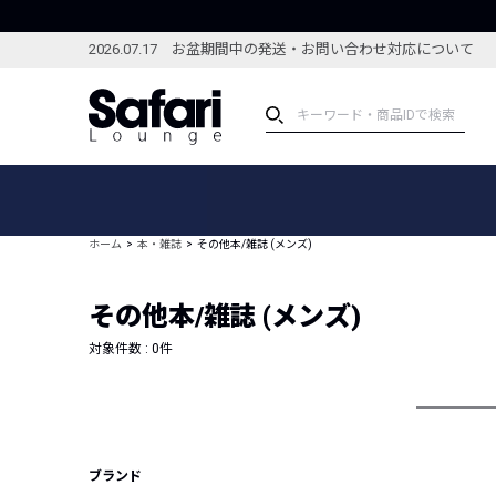
2026.07.17 お盆期間中の発送・お問い合わせ対応について
アイテム
スペシャル
カテゴリーから探す
スペシャルフィーチャ
ホーム
本・雑誌
その他本/雑誌 (メンズ)
ブランドから探す
特集記事
絞り込んで探す
その他本/雑誌 (メンズ)
新着アイテム
コーディネート
編集部のおすすめアイテム
対象件数 :
0
件
編集部のおすすめコー
ランキング
雑誌・カタログ掲載アイテム
セール
ブランド