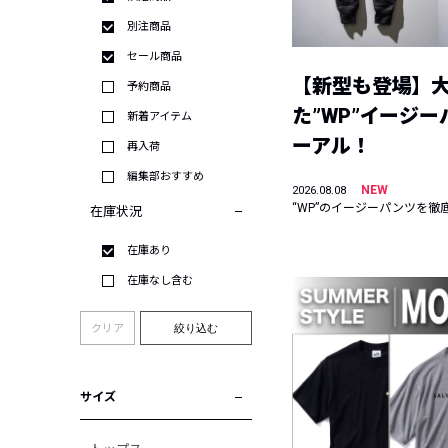
別注商品
セール商品
【新型も登場】
予約商品
た”WP”イージ
新着アイテム
ーアル！
再入荷
編集部おすすめ
NEW
2026.08.08
“WP”のイージーパンツを徹
在庫状況
在庫あり
在庫なし含む
クリア
絞り込む
サイズ