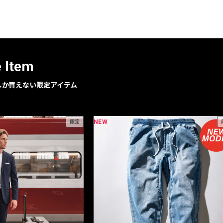
レコメンドアイテム
ピックアップアイテム
フォーカスブランド
セールおすすめアイテム
e Item
人気アイテム TOP 15
geでしか買えない限定アイテム
NEW
限定