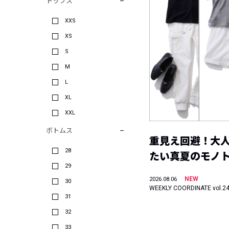
トップス
XXS
XS
S
M
L
XL
XXL
ボトムス
重見え回避！大
28
たい真夏のモノ
29
NEW
2026.08.06
30
WEEKLY COORDINATE vol.2
31
32
33