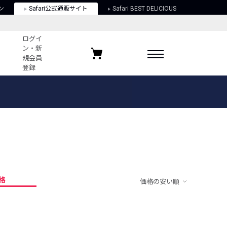
ン
Safari公式通販サイト
Safari BEST DELICIOUS
ログイ
ン・新
規会員
登録
ログイン・新規会員登録
お気に入りアイテム
ガイド
お気に入りブランド
お気に入り記事
最近チェックしたアイテム
格
価格の安い順
ポリシー
関する法律