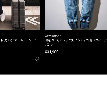
WP WESTPOINT
ト 洗える "オールシーン" セ
限定 ALEX/アレックス インディゴ 裾リブイー
パンツ
¥31,900