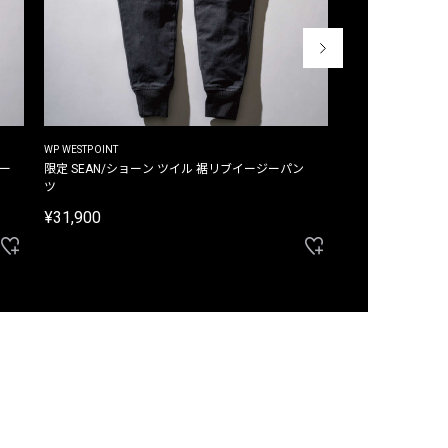
WP WESTPOINT
WP WESTPOINT
ジー
限定 SEAN/ショーン ツイル 裾リブイージーパン
限定 DAVID/デイヴィッド インデ
ツ
イージーパンツ
¥31,900
¥33,000