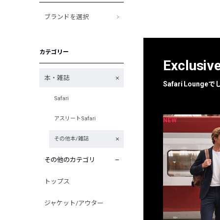
ブランドを選択
カテゴリー
Exclusiv
本・雑誌
Safari Loun
Safari
アスリートSafari
NEW
NEW
限定
別注
その他本/雑誌
その他のカテゴリ
トップス
ジャケット/アウター