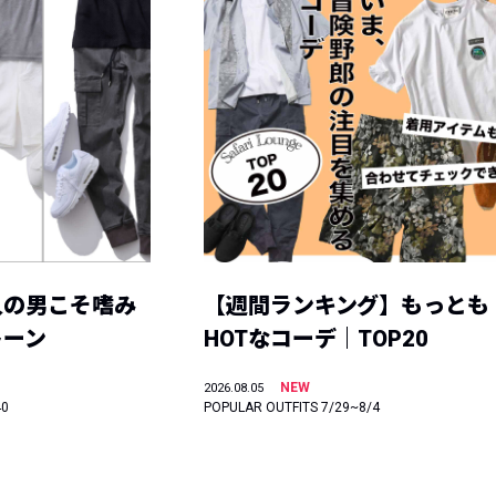
人の男こそ嗜み
【週間ランキング】もっとも
トーン
HOTなコーデ｜TOP20
NEW
2026.08.05
40
POPULAR OUTFITS 7/29~8/4