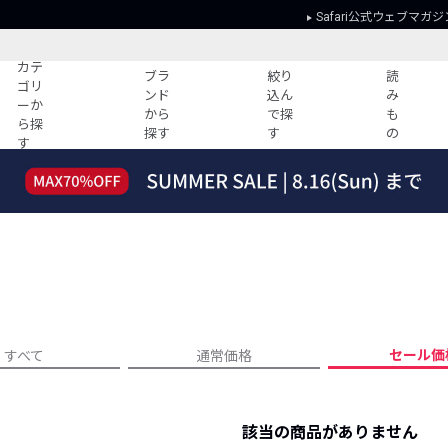
Safari公式ウェブマガジ
カテ
ブラ
絞り
読
ゴリ
ンド
込ん
み
ーか
から
で探
も
ら探
探す
す
の
す
読みもの
ガイド
ー
すべての記事
ショッピング
2026年のイチオシTシャツ！
初めての方
“WP”のイージーパンツを徹底解説&コ
Club Safari
ーデ紹介
よくある質問
HOTなコーデ TOP20
会社概要
ディネート
新ブランドご紹介！
会員利用規約
セール価
すべて
通常価格
人気記事ランキング
プライバシー
バイヤーズ レコメンド
特定商取引に
今週の別注アイテム
該当の商品がありません
ウィークリーコーデ