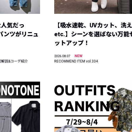
大人気だっ
【吸水速乾、UVカット、洗
ーパンツがリニュ
etc.】シーンを選ばない万能
ットアップ！
NEW
2026.08.07
底解説&コーデ紹介
RECOMMEND ITEM vol.334