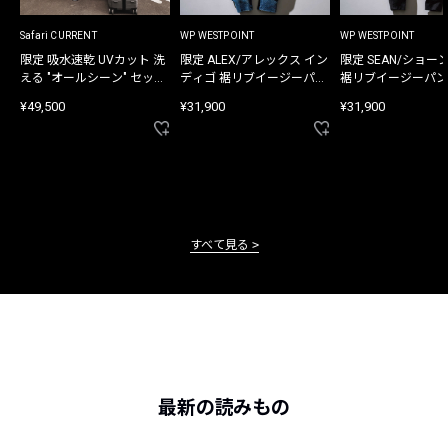
Safari CURRENT
WP WESTPOINT
WP WESTPOINT
限定 吸水速乾 UVカット 洗
限定 ALEX/アレックス イン
限定 SEAN/ショー
える "オールシーン" セット
ディゴ 裾リブイージーパン
裾リブイージーパン
アップ
ツ
¥49,500
¥31,900
¥31,900
すべて見る
最新の読みもの