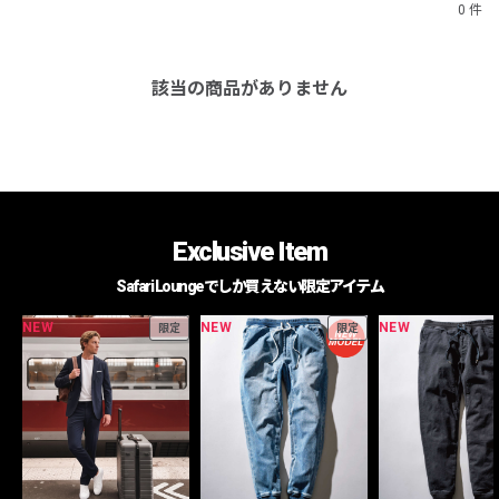
0 件
該当の商品がありません
Exclusive Item
Safari Loungeでしか買えない限定アイテム
NEW
NEW
NEW
限定
限定