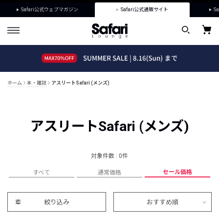
Safari公式ウェブマガジン
Safari公式通販サイト
Sa
ホーム
本・雑誌
アスリートSafari (メンズ)
アスリートSafari (メンズ)
対象件数 : 0件
セール価格
すべて
通常価格
絞り込み
おすすめ順