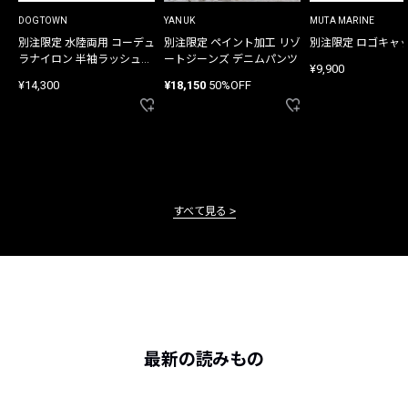
DOGTOWN
YANUK
MUTA MARINE
別注限定 水陸両用 コーデュ
別注限定 ペイント加工 リゾ
別注限定 ロゴキャ
ラナイロン 半袖ラッシュガ
ートジーンズ デニムパンツ
¥9,900
ード
¥14,300
¥18,150
50%OFF
すべて見る
最新の読みもの