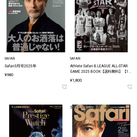
SAFARI
SAFARI
Safari3月号2025年
Athlete Safari B.LEAGUE ALL-STAR
GAME 2025 BOOK【送料無料】【1月
¥980
17日発売】
¥1,800
SOLD OUT