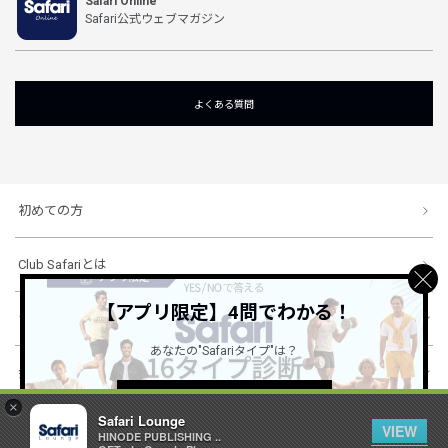
Safari Online
Safari公式ウェブマガジン
よくある質問
初めての方
Club Safariとは
【アプリ限定】4問でわかる！
ショッピングガイド
あなたの"Safariタイプ"は？
会社概要・規約
詳しくはこちら ＞
×
Safari Lounge
VIEW
HINODE PUBLISHING ..
© 1996-2026 HINODE PUBLISHING co., ltd. All Rights Reserved.