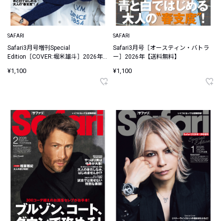
SAFARI
SAFARI
Safari3月号増刊Special
Safari3月号［オースティン・バトラ
Edition［COVER:堀米雄斗］2026年
ー］2026年【送料無料】
【送料無料】
¥1,100
¥1,100