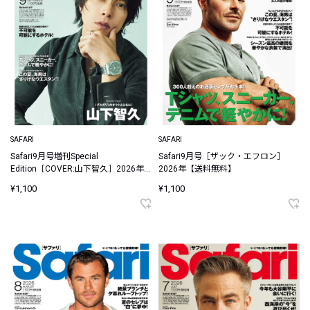
SAFARI
SAFARI
Safari9月号増刊Special
Safari9月号［ザック・エフロン］
Edition［COVER:山下智久］2026年
2026年【送料無料】
【送料無料】
¥1,100
¥1,100