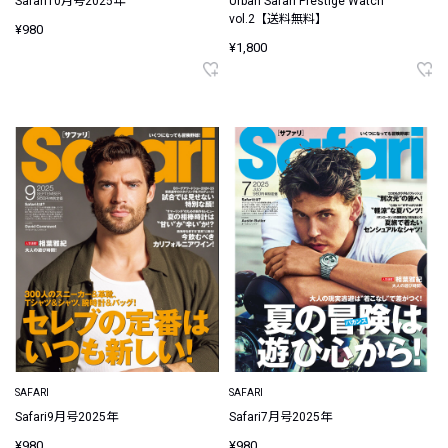
Safari10月号2025年
Urban Safari Prestige Watch
vol.2【送料無料】
¥980
¥1,800
SAFARI
SAFARI
Safari9月号2025年
Safari7月号2025年
¥980
¥980