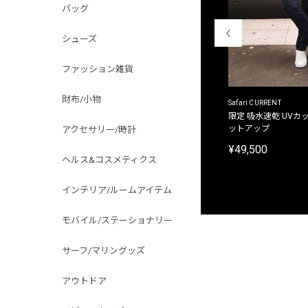
バッグ
シューズ
ファッション雑貨
財布/小物
ACANTHUS
Safari CURRENT
別注限定 フード付き チェックシャツジャケット
限定 吸水速乾 UVカッ
ットアップ
アクセサリー/時計
¥31,900
¥49,500
ヘルス&コスメティクス
インテリア/ルームアイテム
モバイル/ステーショナリー
サーフ/マリングッズ
アウトドア