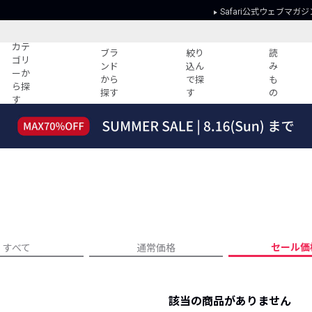
Safari公式ウェブマガジ
カテ
ブラ
絞り
読
ゴリ
ンド
込ん
み
ーか
から
で探
も
ら探
探す
す
の
す
読みもの
ガイド
ー
すべての記事
ショッピング
2026年のイチオシTシャツ！
初めての方
“WP”のイージーパンツを徹底解説&コ
Club Safari
ーデ紹介
よくある質問
HOTなコーデ TOP20
会社概要
ディネート
新ブランドご紹介！
会員利用規約
セール価
すべて
通常価格
人気記事ランキング
プライバシー
バイヤーズ レコメンド
特定商取引に
今週の別注アイテム
該当の商品がありません
ウィークリーコーデ