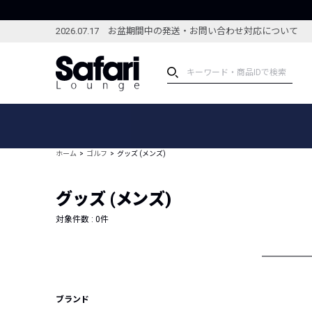
2026.07.17 お盆期間中の発送・お問い合わせ対応について
アイテム
スペシャル
カテゴリーから探す
スペシャルフィーチャ
ホーム
ゴルフ
グッズ (メンズ)
ブランドから探す
特集記事
絞り込んで探す
グッズ (メンズ)
新着アイテム
コーディネート
編集部のおすすめアイテム
対象件数 :
0
件
編集部のおすすめコー
ランキング
雑誌・カタログ掲載アイテム
セール
ブランド