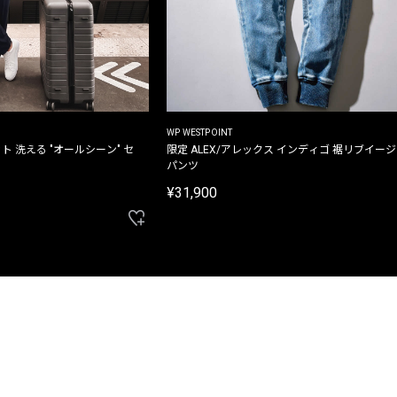
WP WESTPOINT
ト 洗える "オールシーン" セ
限定 ALEX/アレックス インディゴ 裾リブイー
パンツ
¥31,900