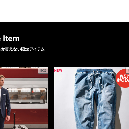
レコメンドアイテム
ピックアップアイテム
フォーカスブランド
セールおすすめアイテム
e Item
人気アイテム TOP 15
geでしか買えない限定アイテム
NEW
限定