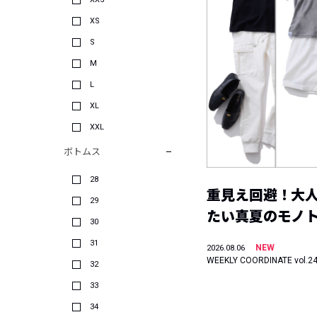
XS
S
M
L
XL
XXL
ボトムス
28
重見え回避！大
29
たい真夏のモノ
30
31
NEW
2026.08.06
WEEKLY COORDINATE vol.2
32
33
34