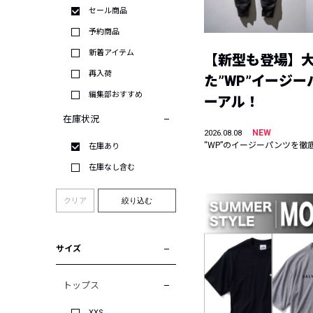
セール商品
予約商品
新着アイテム
【新型も登場】
再入荷
た”WP”イージ
編集部おすすめ
ーアル！
在庫状況
NEW
2026.08.08
“WP”のイージーパンツを徹
在庫あり
在庫なし含む
クリア
絞り込む
サイズ
トップス
XXS