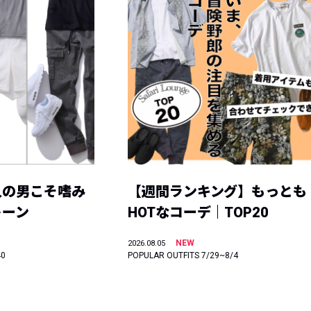
人の男こそ嗜み
【週間ランキング】もっとも
トーン
HOTなコーデ｜TOP20
NEW
2026.08.05
40
POPULAR OUTFITS 7/29~8/4