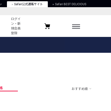
ン
Safari公式通販サイト
Safari BEST DELICIOUS
ログイ
ン・新
規会員
登録
ログイン・新規会員登録
お気に入りアイテム
ガイド
お気に入りブランド
お気に入り記事
最近チェックしたアイテム
格
おすすめ順
ポリシー
関する法律