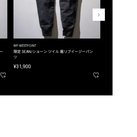
WP WESTPOINT
WP WESTPOINT
ジー
限定 SEAN/ショーン ツイル 裾リブイージーパン
限定 DAVID/デイヴィッド インデ
ツ
イージーパンツ
¥31,900
¥33,000