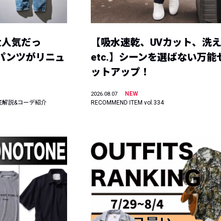
大人気だっ
【吸水速乾、UVカット、洗
ーパンツがリニュ
etc.】シーンを選ばない万能
ットアップ！
NEW
2026.08.07
底解説&コーデ紹介
RECOMMEND ITEM vol.334