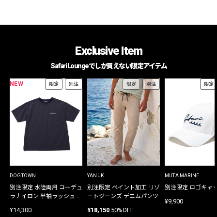
Exclusive Item
Safari Loungeでしか買えない限定アイテム
NEW
限定
別注
限定
別注
限定
DOGTOWN
YANUK
MUTA MARINE
別注限定 水陸両用 コーデュ
別注限定 ペイント加工 リゾ
別注限定 ロゴキャ
ラナイロン 半袖ラッシュガ
ートジーンズ デニムパンツ
¥9,900
ード
¥14,300
¥18,150
50%OFF