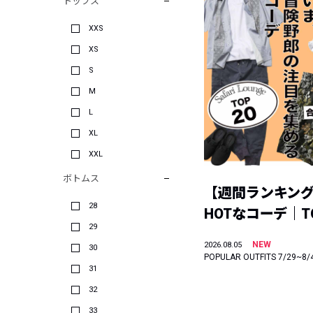
トップス
XXS
XS
S
M
L
XL
XXL
ボトムス
【週間ランキン
28
HOTなコーデ｜TO
29
NEW
2026.08.05
30
POPULAR OUTFITS 7/29~8/
31
32
33