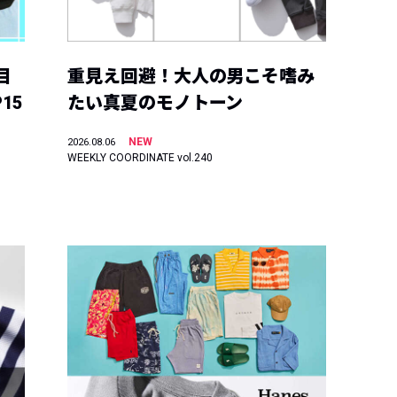
目
重見え回避！大人の男こそ嗜み
15
たい真夏のモノトーン
NEW
2026.08.06
WEEKLY COORDINATE vol.240