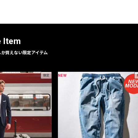
レコメンドアイテム
ピックアップアイテム
フォーカスブランド
セールおすすめアイテム
e Item
人気アイテム TOP 15
geでしか買えない限定アイテム
NEW
限定