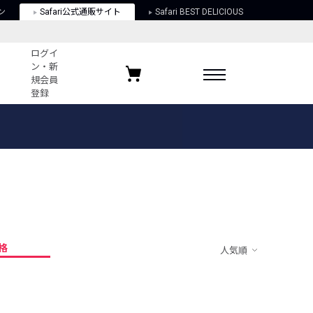
ン
Safari公式通販サイト
Safari BEST DELICIOUS
ログイ
ン・新
規会員
登録
ログイン・新規会員登録
お気に入りアイテム
ガイド
お気に入りブランド
お気に入り記事
最近チェックしたアイテム
格
人気順
ポリシー
関する法律