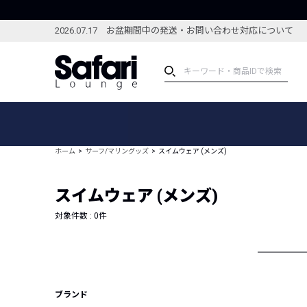
2026.07.17 お盆期間中の発送・お問い合わせ対応について
アイテム
スペシャル
カテゴリーから探す
スペシャルフィーチャ
ホーム
サーフ/マリングッズ
スイムウェア (メンズ)
ブランドから探す
特集記事
絞り込んで探す
スイムウェア (メンズ)
新着アイテム
コーディネート
編集部のおすすめアイテム
対象件数 :
0
件
編集部のおすすめコー
ランキング
雑誌・カタログ掲載アイテム
セール
ブランド