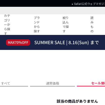
Safari公式ウェブマガジ
カテ
ブラ
絞り
読
ゴリ
ンド
込ん
み
ーか
から
で探
も
ら探
探す
す
の
す
読みもの
ガイド
ー
すべての記事
ショッピング
2026年のイチオシTシャツ！
初めての方
“WP”のイージーパンツを徹底解説&コ
Club Safari
ーデ紹介
よくある質問
HOTなコーデ TOP20
会社概要
ディネート
新ブランドご紹介！
会員利用規約
セール価
すべて
通常価格
人気記事ランキング
プライバシー
バイヤーズ レコメンド
特定商取引に
今週の別注アイテム
該当の商品がありません
ウィークリーコーデ