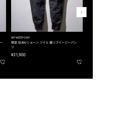
WP WESTPOINT
WP WESTPOINT
ジー
限定 SEAN/ショーン ツイル 裾リブイージーパン
限定 DAVID/デイヴィッド インデ
ツ
イージーパンツ
¥31,900
¥33,000