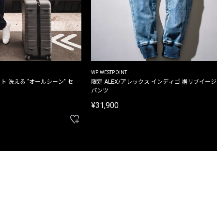
WP WESTPOINT
ト 洗える "オールシーン" セ
限定 ALEX/アレックス インディゴ 裾リブイー
パンツ
¥31,900