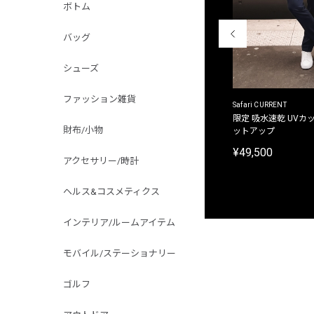
ボトム
バッグ
シューズ
ファッション雑貨
ACANTHUS
Safari CURRENT
別注限定 フード付き チェックシャツジャケット
限定 吸水速乾 UVカッ
財布/小物
ットアップ
¥31,900
¥49,500
アクセサリー/時計
ヘルス&コスメティクス
インテリア/ルームアイテム
モバイル/ステーショナリー
ゴルフ