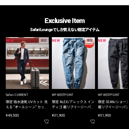
Exclusive Item
Safari Loungeでしか買えない限定アイテム
NEW
NEW
NEW
限定
限定
Safari CURRENT
WP WESTPOINT
WP WESTPOINT
限定 吸水速乾 UVカット 洗
限定 ALEX/アレックス イン
限定 SEAN/ショー
える "オールシーン" セット
ディゴ 裾リブイージーパン
裾リブイージーパン
アップ
ツ
¥49,500
¥31,900
¥31,900