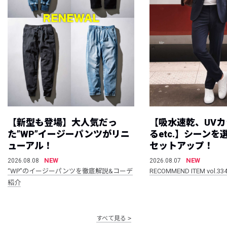
【新型も登場】大人気だっ
【吸水速乾、UV
た”WP”イージーパンツがリニ
るetc.】シーン
ューアル！
セットアップ！
NEW
NEW
2026.08.08
2026.08.07
“WP”のイージーパンツを徹底解説&コーデ
RECOMMEND ITEM vol.33
紹介
すべて見る