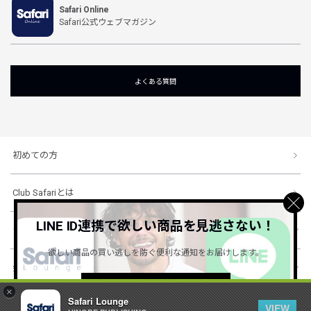
Safari Online
Safari公式ウェブマガジン
よくある質問
初めての方
Club Safariとは
LINE ID連携で欲しい商品を見逃さない！
ショッピングガイド
欲しい商品の買い逃しを防ぐ便利な通知をお届けします。
会社概要・規約
詳しくはこちら ＞
×
Safari Lounge
VIEW