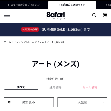
Safari公式ウェブマガジン
Safari公式通販サイト
Sa
ホーム
インテリア/ルームアイテム
アート (メンズ)
アート (メンズ)
対象件数 : 0件
すべて
通常価格
セール価格
絞り込み
人気順