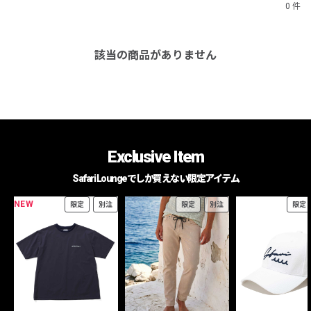
0 件
該当の商品がありません
Exclusive Item
Safari Loungeでしか買えない限定アイテム
NEW
限定
別注
限定
別注
限定