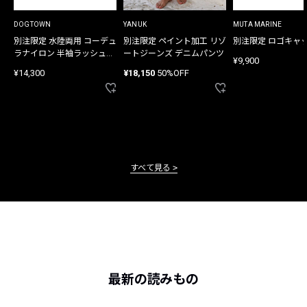
DOGTOWN
YANUK
MUTA MARINE
別注限定 水陸両用 コーデュ
別注限定 ペイント加工 リゾ
別注限定 ロゴキャ
ラナイロン 半袖ラッシュガ
ートジーンズ デニムパンツ
¥9,900
ード
¥14,300
¥18,150
50%OFF
すべて見る
最新の読みもの