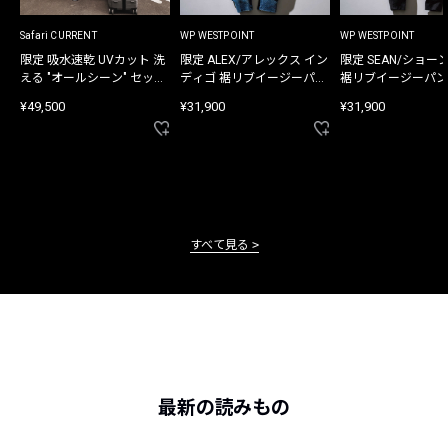
Safari CURRENT
WP WESTPOINT
WP WESTPOINT
限定 吸水速乾 UVカット 洗
限定 ALEX/アレックス イン
限定 SEAN/ショー
える "オールシーン" セット
ディゴ 裾リブイージーパン
裾リブイージーパン
アップ
ツ
¥49,500
¥31,900
¥31,900
すべて見る
最新の読みもの