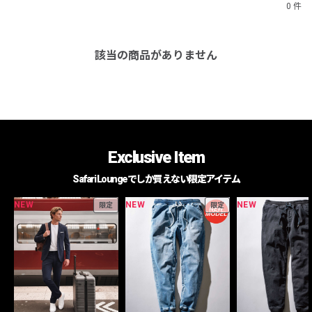
0 件
該当の商品がありません
Exclusive Item
Safari Loungeでしか買えない限定アイテム
NEW
NEW
NEW
限定
限定