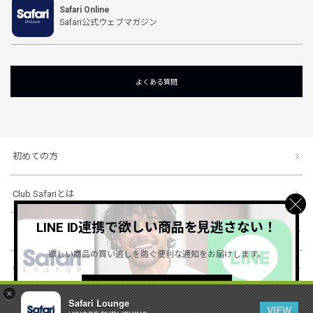
Safari Online
Safari公式ウェブマガジン
よくある質問
初めての方
Club Safariとは
LINE ID連携で欲しい商品を見逃さない！
ショッピングガイド
欲しい商品の買い逃しを防ぐ便利な通知をお届けします。
会社概要・規約
詳しくはこちら ＞
×
Safari Lounge
VIEW