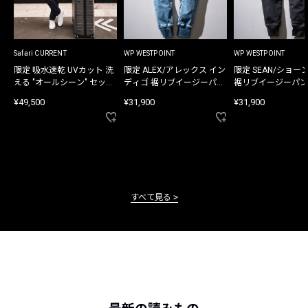
Safari CURRENT
WP WESTPOINT
WP WESTPOINT
限定 吸水速乾 UVカット 洗
限定 ALEX/アレックス イン
限定 SEAN/ショー
える "オールシーン" セット
ディゴ 裾リブイージーパン
裾リブイージーパン
アップ
ツ
¥49,500
¥31,900
¥31,900
すべて見る