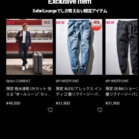
Exclusive Item
Safari Loungeでしか買えない限定アイテム
NEW
NEW
NEW
限定
限定
Safari CURRENT
WP WESTPOINT
WP WESTPOINT
限定 吸水速乾 UVカット 洗
限定 ALEX/アレックス イン
限定 SEAN/ショー
える "オールシーン" セット
ディゴ 裾リブイージーパン
裾リブイージーパン
アップ
ツ
¥49,500
¥31,900
¥31,900