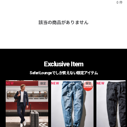
0 件
該当の商品がありません
Exclusive Item
Safari Loungeでしか買えない限定アイテム
NEW
NEW
NEW
限定
限定