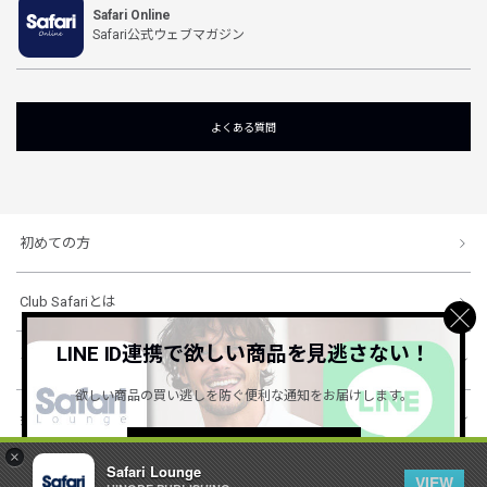
Safari Online
Safari公式ウェブマガジン
よくある質問
初めての方
Club Safariとは
LINE ID連携で欲しい商品を見逃さない！
ショッピングガイド
欲しい商品の買い逃しを防ぐ便利な通知をお届けします。
会社概要・規約
詳しくはこちら ＞
×
Safari Lounge
VIEW