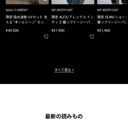
Safari CURRENT
WP WESTPOINT
WP WESTPOINT
限定 吸水速乾 UVカット 洗
限定 ALEX/アレックス イン
限定 SEAN/ショー
える "オールシーン" セット
ディゴ 裾リブイージーパン
裾リブイージーパン
アップ
ツ
¥49,500
¥31,900
¥31,900
すべて見る
最新の読みもの