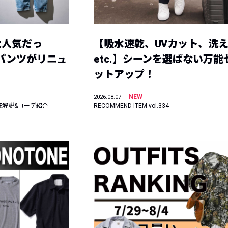
大人気だっ
【吸水速乾、UVカット、洗
ーパンツがリニュ
etc.】シーンを選ばない万能
ットアップ！
NEW
2026.08.07
底解説&コーデ紹介
RECOMMEND ITEM vol.334