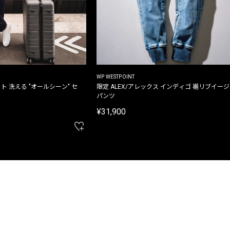
WP WESTPOINT
ト 洗える "オールシーン" セ
限定 ALEX/アレックス インディゴ 裾リブイー
パンツ
¥31,900