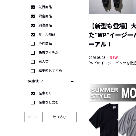
先行商品
限定商品
【新型も登場】
別注商品
た”WP”イージ
セール商品
ーアル！
予約商品
新着アイテム
NEW
2026.08.08
再入荷
“WP”のイージーパンツを徹
編集部おすすめ
在庫状況
在庫あり
在庫なし含む
クリア
絞り込む