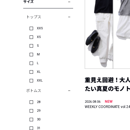
サイズ
トップス
XXS
XS
S
M
L
XL
重見え回避！大
XXL
たい真夏のモノ
ボトムス
NEW
2026.08.06
28
WEEKLY COORDINATE vol.2
29
30
31