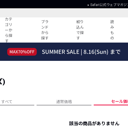
Safari公式ウェブマガジ
カテ
ブラ
絞り
読
ゴリ
ンド
込ん
み
ーか
から
で探
も
ら探
探す
す
の
す
読みもの
ガイド
ー
すべての記事
ショッピング
2026年のイチオシTシャツ！
初めての方
“WP”のイージーパンツを徹底解説&コ
Club Safari
ーデ紹介
)
よくある質問
HOTなコーデ TOP20
会社概要
ディネート
新ブランドご紹介！
会員利用規約
セール価
すべて
通常価格
人気記事ランキング
プライバシー
バイヤーズ レコメンド
特定商取引に
今週の別注アイテム
該当の商品がありません
ウィークリーコーデ