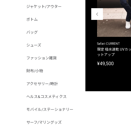
ジャケット/アウター
ボトム
バッグ
ACANTHUS
Safari CURRENT
シューズ
別注限定 フード付き チェックシャツジャケット
限定 吸水速乾 UVカッ
ットアップ
¥31,900
ファッション雑貨
¥49,500
財布/小物
アクセサリー/時計
ヘルス&コスメティクス
モバイル/ステーショナリー
サーフ/マリングッズ