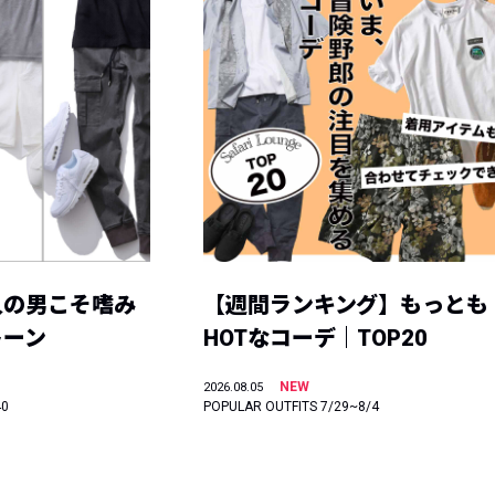
人の男こそ嗜み
【週間ランキング】もっとも
トーン
HOTなコーデ｜TOP20
NEW
2026.08.05
40
POPULAR OUTFITS 7/29~8/4