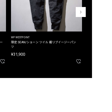
WP WESTPOINT
WP WESTPOINT
ジー
限定 SEAN/ショーン ツイル 裾リブイージーパン
限定 DAVID/デイヴィッド インデ
ツ
イージーパンツ
¥31,900
¥33,000