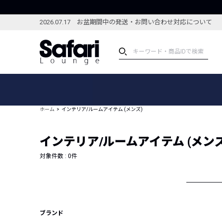
2026.07.17 お盆期間中の発送・お問い合わせ対応について
アイテム
スペシャル
カテゴリーから探す
スペシャルフィーチャ
ホーム
インテリア/ルームアイテム (メンズ)
ブランドから探す
特集記事
絞り込んで探す
インテリア/ルームアイテム (メンズ
新着アイテム
コーディネート
編集部のおすすめアイテム
対象件数 :
0
件
編集部のおすすめコー
ランキング
雑誌・カタログ掲載アイテム
セール
ブランド