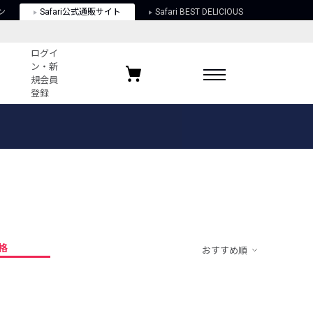
ン
Safari公式通販サイト
Safari BEST DELICIOUS
ログイ
ン・新
規会員
登録
ログイン・新規会員登録
お気に入りアイテム
ガイド
お気に入りブランド
お気に入り記事
最近チェックしたアイテム
格
おすすめ順
ポリシー
関する法律