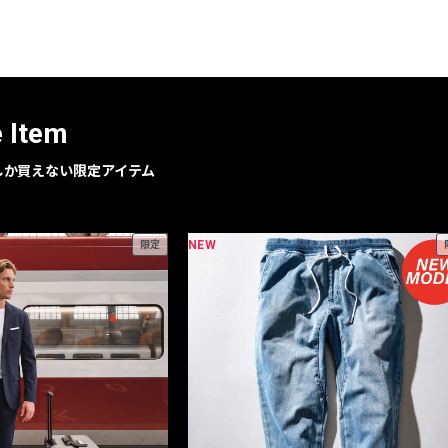
レコメンドアイテム
ピックアップアイテム
フォーカスブランド
セールおすすめアイテム
e Item
人気アイテム TOP 15
geでしか買えない限定アイテム
NEW
限定