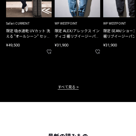
Safari CURRENT
WP WESTPOINT
WP WESTPOINT
限定 吸水速乾 UVカット 洗
限定 ALEX/アレックス イン
限定 SEAN/ショー
える "オールシーン" セット
ディゴ 裾リブイージーパン
裾リブイージーパン
アップ
ツ
¥49,500
¥31,900
¥31,900
すべて見る