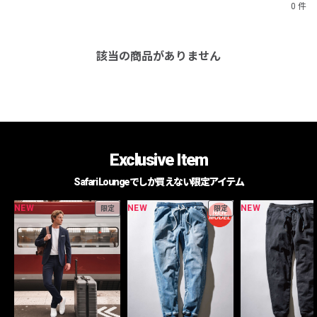
0 件
該当の商品がありません
Exclusive Item
Safari Loungeでしか買えない限定アイテム
NEW
NEW
NEW
限定
限定