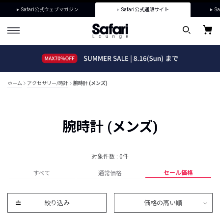
Safari公式ウェブマガジン
Safari公式通販サイト
Sa
ホーム
アクセサリー/時計
腕時計 (メンズ)
腕時計 (メンズ)
対象件数 : 0件
セール価格
すべて
通常価格
絞り込み
価格の高い順