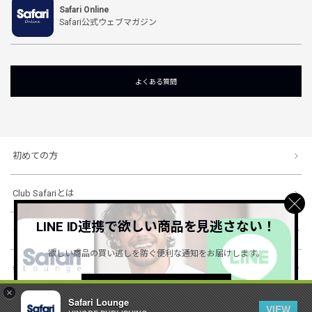
Safari Online
Safari公式ウェブマガジン
よくある質問
初めての方
Club Safariとは
LINE ID連携で欲しい商品を見逃さない！
ショッピングガイド
欲しい商品の買い逃しを防ぐ便利な通知をお届けします。
会社概要・規約
詳しくはこちら ＞
×
Safari Lounge
VIEW