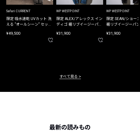
Safari CURRENT
WP WESTPOINT
WP WESTPOINT
限定 吸水速乾 UVカット 洗
限定 ALEX/アレックス イン
限定 SEAN/ショー
える "オールシーン" セット
ディゴ 裾リブイージーパン
裾リブイージーパン
アップ
ツ
¥49,500
¥31,900
¥31,900
すべて見る
最新の読みもの