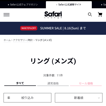
Safari公式ウェブマガジン
Safari公式通販サイト
Sa
ホーム
アクセサリー/時計
リング (メンズ)
リング (メンズ)
対象件数 : 11件
すべて
通常価格
セール価格
絞り込み
新着順