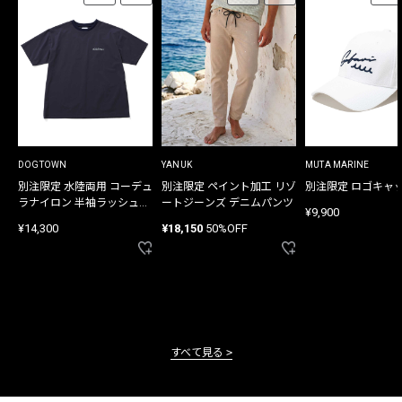
DOGTOWN
YANUK
MUTA MARINE
別注限定 水陸両用 コーデュ
別注限定 ペイント加工 リゾ
別注限定 ロゴキャ
ラナイロン 半袖ラッシュガ
ートジーンズ デニムパンツ
¥9,900
ード
¥14,300
¥18,150
50%OFF
すべて見る