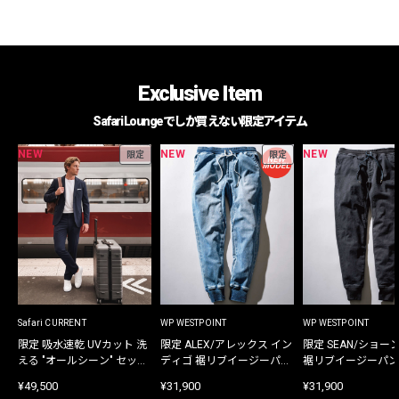
Exclusive Item
Safari Loungeでしか買えない限定アイテム
NEW
NEW
NEW
限定
限定
Safari CURRENT
WP WESTPOINT
WP WESTPOINT
限定 吸水速乾 UVカット 洗
限定 ALEX/アレックス イン
限定 SEAN/ショー
える "オールシーン" セット
ディゴ 裾リブイージーパン
裾リブイージーパン
アップ
ツ
¥49,500
¥31,900
¥31,900