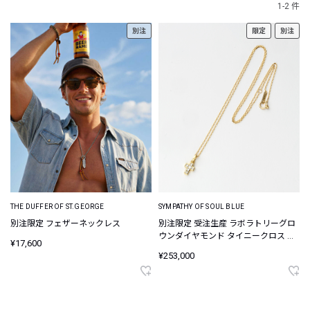
1-2 件
別注
限定
別注
THE DUFFER OF ST.GEORGE
SYMPATHY OF SOUL BLUE
別注限定 フェザーネックレス
別注限定 受注生産 ラボラトリーグロ
ウンダイヤモンド タイニークロス ネ
¥17,600
ックレス
¥253,000