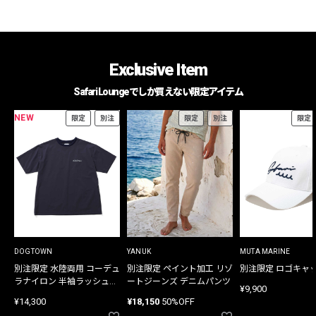
Exclusive Item
Safari Loungeでしか買えない限定アイテム
NEW
限定
別注
限定
別注
限定
DOGTOWN
YANUK
MUTA MARINE
別注限定 水陸両用 コーデュ
別注限定 ペイント加工 リゾ
別注限定 ロゴキャ
ラナイロン 半袖ラッシュガ
ートジーンズ デニムパンツ
¥9,900
ード
¥14,300
¥18,150
50%OFF