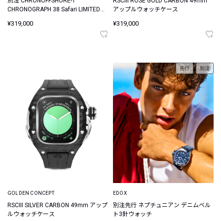
別注 CHRONOFFSHORE-1
RSCIII ROSE GOLD CARBON 49mm
CHRONOGRAPH 38 Safari LIMITED
アップルウォッチケース
EDITION / クロノオフショア1 クロノ
¥319,000
¥319,000
グラフ 38 サファリ リミテッド エデ
ィション
先行
別注
GOLDEN CONCEPT
EDOX
RSCIII SILVER CARBON 49mm アップ
別注先行 ネプチュニアン デニムベル
ルウォッチケース
ト3針ウォッチ