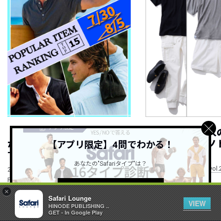
【ランキング】いま、最も注目
重見え回避！大人
が集まるアイテムは？ ｜
みたい真夏のモノ
【アプリ限定】4問でわかる！
TOP15
NEW
2026.08.06
あなたの"Safariタイプ"は？
WEEKLY COORDINATE vol.
NEW
2026.08.06
POPULAR ITEM RANKING 7/30~8/5
詳しくはこちら ＞
×
Safari Lounge
VIEW
HINODE PUBLISHING ..
GET - In Google Play
すべて見る