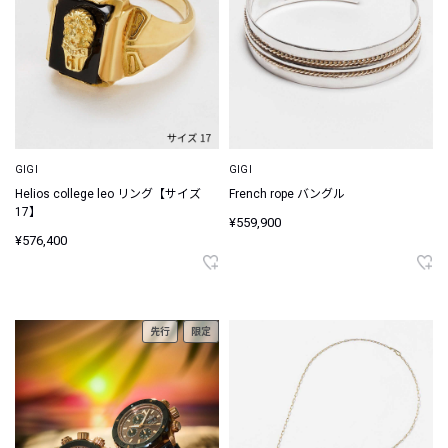
GIGI
GIGI
Helios college leo リング【サイズ
French rope バングル
17】
¥559,900
¥576,400
先行
限定