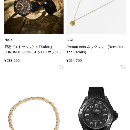
EDOX
GIGI
限定〈エドックス〉×『Safari』
Roman coin ネックレス (Romulus
CHRONOFFSHORE-1 クロノオフショ
and Remus)
ア 1 クロノグラフ オートマティック
¥533,500
¥524,700
サンセット スペシャルエディション