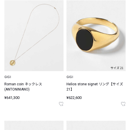
GIGI
GIGI
Roman coin ネックレス
Helios stone signet リング【サイズ
(ANTONINIANO)
21】
¥641,300
¥622,600