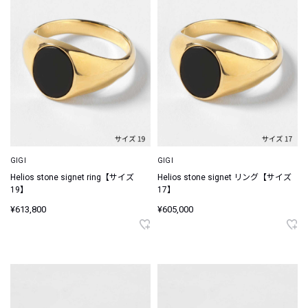
GIGI
GIGI
Helios stone signet ring【サイズ
Helios stone signet リング【サイズ
19】
17】
¥613,800
¥605,000