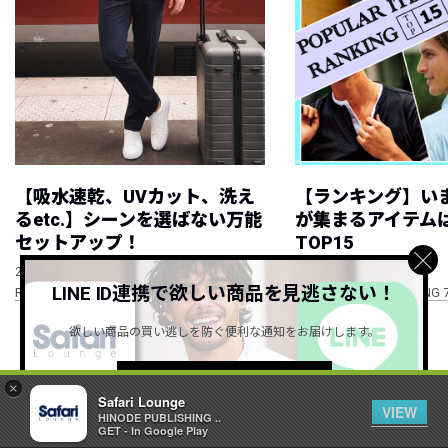
【吸水速乾、UVカット、洗え
【ランキング】い
るetc.】シーンを選ばない万能
が集まるアイテムは
セットアップ！
TOP15
NEW
NEW
2026.08.07
2026.08.06
LINE ID連携で欲しい商品を見逃さない！
RECOMMEND ITEM vol.334
POPULAR ITEM RANKING 
欲しい商品の買い逃しを防ぐ便利な通知をお届けします。
すべて見る
詳しくはこちら ＞
×
Safari Lounge
VIEW
HINODE PUBLISHING ..
GET - In Google Play