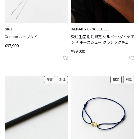
GIGI
SYMPATHY OF SOUL BLUE
Concho ループタイ
受注生産 別注限定 シルバー×ダイヤモ
ンド ホースシュー クラシックチェー
¥97,900
ンブレスレット
¥99,000
限定
別注
限定
別注