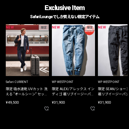
Exclusive Item
Safari Loungeでしか買えない限定アイテム
NEW
NEW
NEW
限定
限定
Safari CURRENT
WP WESTPOINT
WP WESTPOINT
限定 吸水速乾 UVカット 洗
限定 ALEX/アレックス イン
限定 SEAN/ショー
える "オールシーン" セット
ディゴ 裾リブイージーパン
裾リブイージーパン
アップ
ツ
¥49,500
¥31,900
¥31,900