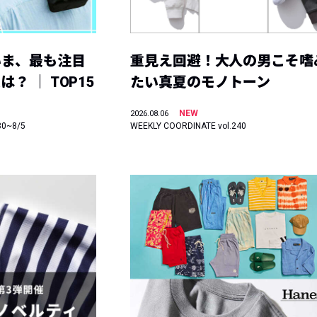
いま、最も注目
重見え回避！大人の男こそ嗜
？ ｜ TOP15
たい真夏のモノトーン
NEW
2026.08.06
30~8/5
WEEKLY COORDINATE vol.240