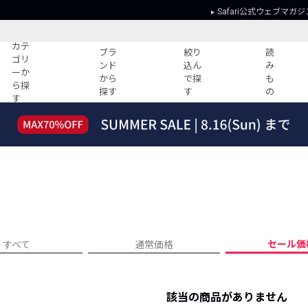
Safari公式ウェブマガジ
カテ
ブラ
絞り
読
ゴリ
ンド
込ん
み
ーか
から
で探
も
ら探
探す
す
の
す
読みもの
ガイド
ー
すべての記事
ショッピング
2026年のイチオシTシャツ！
初めての方
“WP”のイージーパンツを徹底解説&コ
Club Safari
ーデ紹介
よくある質問
HOTなコーデ TOP20
会社概要
ディネート
新ブランドご紹介！
会員利用規約
セール価
すべて
通常価格
人気記事ランキング
プライバシー
バイヤーズ レコメンド
特定商取引に
今週の別注アイテム
該当の商品がありません
ウィークリーコーデ