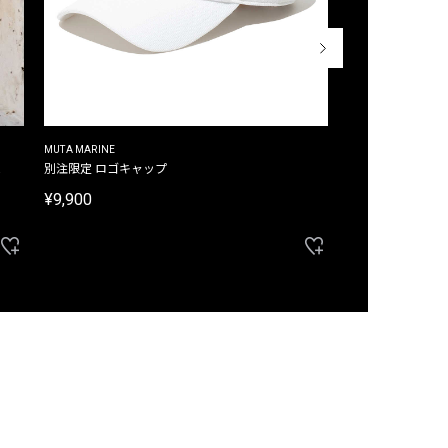
MUTA MARINE
CROSSLEY
ム
別注限定 ロゴキャップ
別注限定 ノースリ
¥9,900
¥8,580
40%OFF