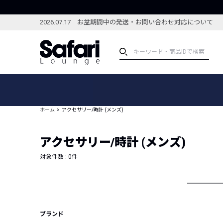
2026.07.17 お盆期間中の発送・お問い合わせ対応について
アイテム
スペシャル
カテゴリーから探す
スペシャルフィーチャ
ホーム
アクセサリー/時計 (メンズ)
ブランドから探す
特集記事
絞り込んで探す
アクセサリー/時計 (メンズ)
新着アイテム
コーディネート
編集部のおすすめアイテム
対象件数 :
0
件
編集部のおすすめコー
ランキング
雑誌・カタログ掲載アイテム
セール
ブランド