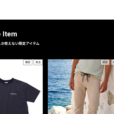
レコメンドアイテム
ピックアップアイテム
フォーカスブランド
セールおすすめアイテム
e Item
人気アイテム TOP 15
geでしか買えない限定アイテム
限定
別注
限定