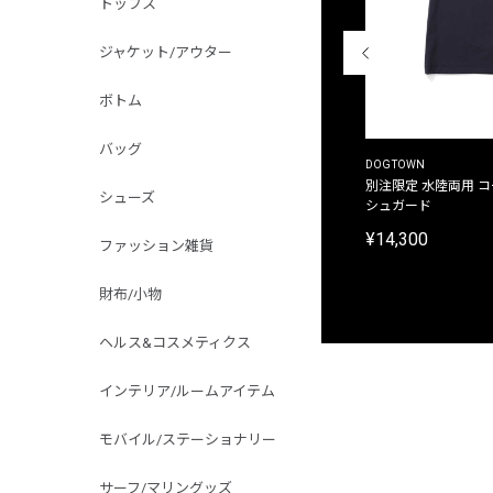
トップス
ジャケット/アウター
ボトム
バッグ
THE DUFFER OF ST.GEORGE
DOGTOWN
別注限定 ピグメントダイ バックプリント サーフ
別注限定 水陸両用 
シューズ
プリントTシャツ
シュガード
¥9,900
¥14,300
ファッション雑貨
財布/小物
ヘルス&コスメティクス
インテリア/ルームアイテム
モバイル/ステーショナリー
サーフ/マリングッズ