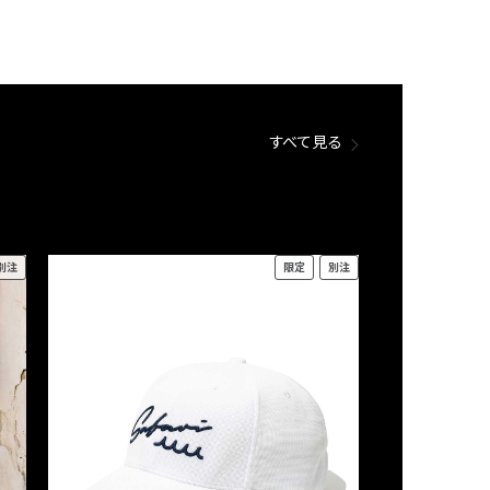
すべて見る
別注
限定
別注