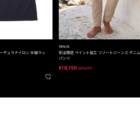
YANUK
コーデュラナイロン 半袖ラッ
別注限定 ペイント加工 リゾートジーンズ デニ
パンツ
¥18,150
50%OFF