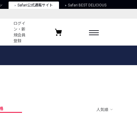
ン
Safari公式通販サイト
Safari BEST DELICIOUS
ログイ
ン・新
規会員
登録
ログイン・新規会員登録
お気に入りアイテム
ガイド
お気に入りブランド
お気に入り記事
最近チェックしたアイテム
格
人気順
ポリシー
関する法律