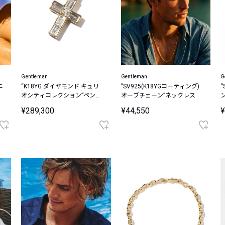
Gentleman
Gentleman
G
ニ
“K18YG ダイヤモンド キュリ
”SV925(K18YGコーティング)
オシティコレクション”ペンダ
オーブチェーン”ネックレス
ントトップ
¥289,300
¥44,550
¥