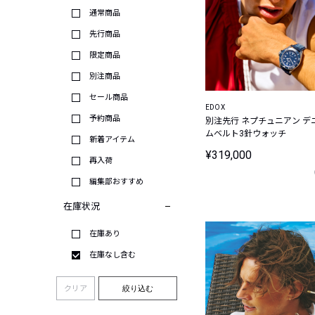
通常商品
先行商品
限定商品
別注商品
セール商品
EDOX
予約商品
別注先行 ネプチュニアン デ
ムベルト3針ウォッチ
新着アイテム
¥319,000
再入荷
編集部おすすめ
在庫状況
在庫あり
在庫なし含む
クリア
絞り込む