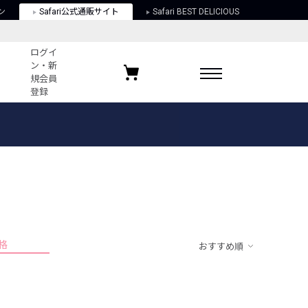
ン
Safari公式通販サイト
Safari BEST DELICIOUS
ログイ
ン・新
規会員
登録
ログイン・新規会員登録
お気に入りアイテム
ガイド
お気に入りブランド
お気に入り記事
最近チェックしたアイテム
格
おすすめ順
ポリシー
関する法律