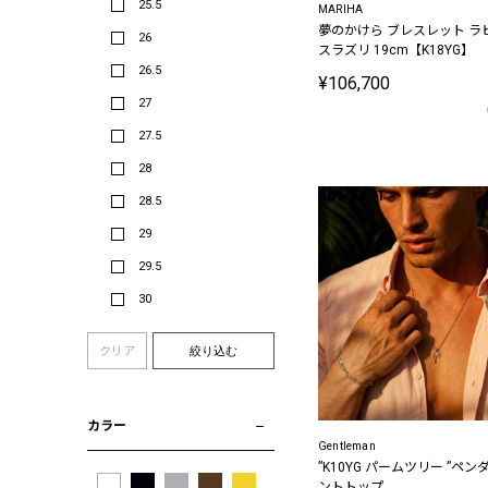
25.5
MARIHA
夢のかけら ブレスレット ラ
26
スラズリ 19cm【K18YG】
26.5
¥106,700
27
27.5
28
SOLD OUT
28.5
29
29.5
30
クリア
絞り込む
カラー
Gentleman
”K10YG パームツリー ”ペン
ントトップ