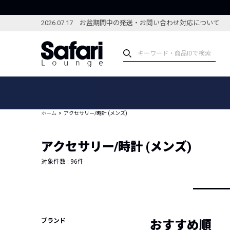
2026.07.17 お盆期間中の発送・お問い合わせ対応について
アイテム
スペシャル
カテゴリーから探す
スペシャルフィーチャ
ホーム
アクセサリー/時計 (メンズ)
ブランドから探す
特集記事
絞り込んで探す
アクセサリー/時計 (メンズ)
新着アイテム
コーディネート
編集部のおすすめアイテム
対象件数 :
96
件
編集部のおすすめコー
ランキング
雑誌・カタログ掲載アイテム
セール
ブランド
おすすめ順