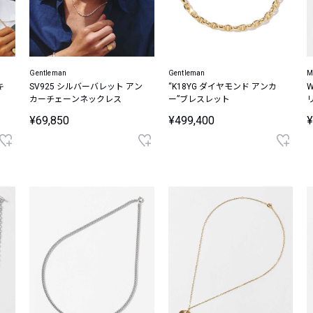
Gentleman
Gentleman
M
キ
SV925 シルバーバレット アン
“K18YG ダイヤモンド アンカ
Wi
ン
カーチェーンネックレス
ー”ブレスレット
9
¥69,850
¥499,400
¥