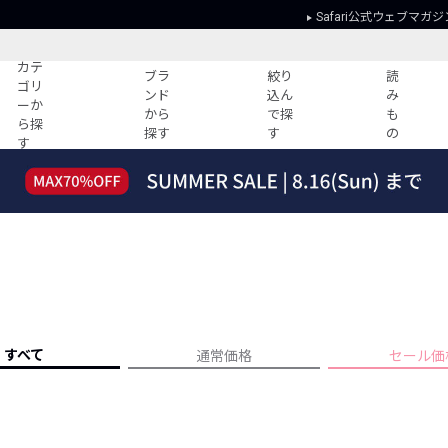
Safari公式ウェブマガジ
カテ
ブラ
絞り
読
ゴリ
ンド
込ん
み
ーか
から
で探
も
ら探
探す
す
の
す
読みもの
ガイド
ー
すべての記事
ショッピング
2026年のイチオシTシャツ！
初めての方
“WP”のイージーパンツを徹底解説&コ
Club Safari
ーデ紹介
よくある質問
HOTなコーデ TOP20
会社概要
ディネート
新ブランドご紹介！
会員利用規約
すべて
通常価格
セール価
人気記事ランキング
プライバシー
バイヤーズ レコメンド
特定商取引に
今週の別注アイテム
ウィークリーコーデ