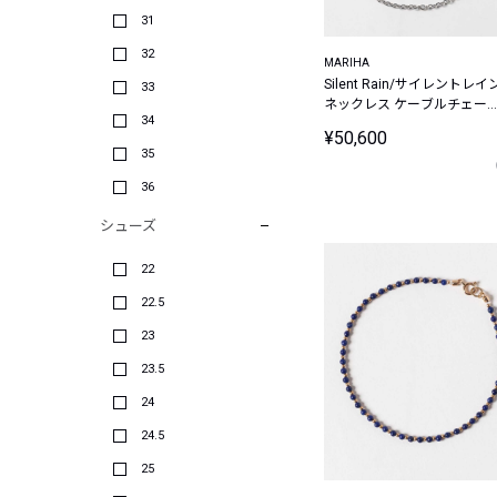
31
32
MARIHA
Silent Rain/サイレントレイ
33
ネックレス ケーブルチェー
34
S 45cm【シルバー925】
¥50,600
35
36
シューズ
22
22.5
23
23.5
24
24.5
25