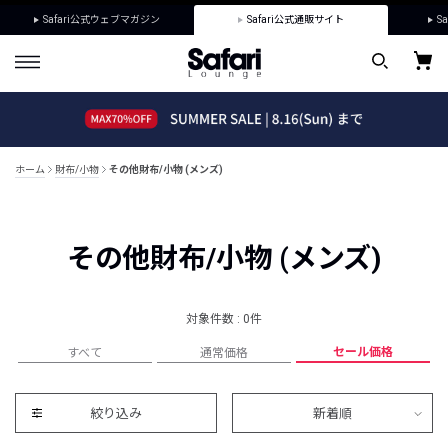
Safari公式ウェブマガジン
Safari公式通販サイト
Sa
ホーム
財布/小物
その他財布/小物 (メンズ)
その他財布/小物 (メンズ)
対象件数 : 0件
セール価格
すべて
通常価格
絞り込み
新着順