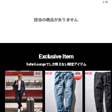
0 件
該当の商品がありません
Exclusive Item
Safari Loungeでしか買えない限定アイテム
NEW
NEW
NEW
限定
限定