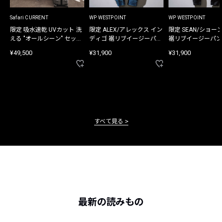
Safari CURRENT
WP WESTPOINT
WP WESTPOINT
限定 吸水速乾 UVカット 洗
限定 ALEX/アレックス イン
限定 SEAN/ショー
える "オールシーン" セット
ディゴ 裾リブイージーパン
裾リブイージーパン
アップ
ツ
¥49,500
¥31,900
¥31,900
すべて見る
最新の読みもの