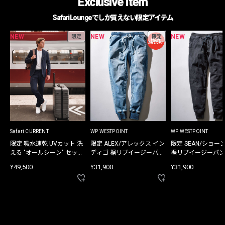
Exclusive Item
Safari Loungeでしか買えない限定アイテム
NEW
NEW
NEW
限定
限定
Safari CURRENT
WP WESTPOINT
WP WESTPOINT
限定 吸水速乾 UVカット 洗
限定 ALEX/アレックス イン
限定 SEAN/ショー
える "オールシーン" セット
ディゴ 裾リブイージーパン
裾リブイージーパン
アップ
ツ
¥49,500
¥31,900
¥31,900