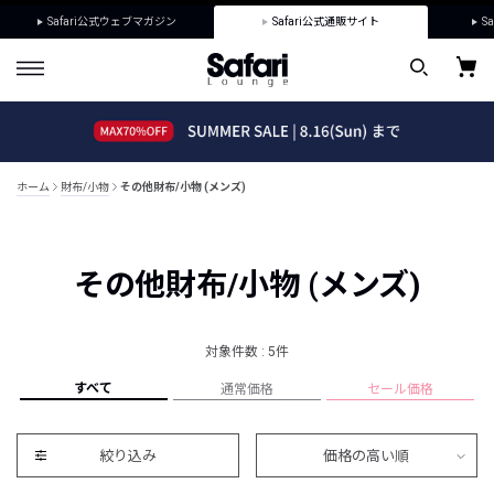
Safari公式ウェブマガジン
Safari公式通販サイト
Sa
ホーム
財布/小物
その他財布/小物 (メンズ)
その他財布/小物 (メンズ)
対象件数 : 5件
すべて
通常価格
セール価格
絞り込み
価格の高い順