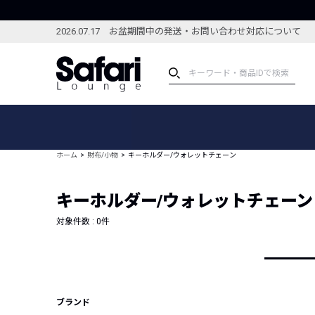
2026.07.17 お盆期間中の発送・お問い合わせ対応について
アイテム
スペシャル
カテゴリーから探す
スペシャルフィーチャ
ホーム
財布/小物
キーホルダー/ウォレットチェーン
ブランドから探す
特集記事
絞り込んで探す
キーホルダー/ウォレットチェーン
新着アイテム
コーディネート
編集部のおすすめアイテム
対象件数 :
0
件
編集部のおすすめコー
ランキング
雑誌・カタログ掲載アイテム
セール
ブランド