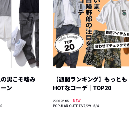
人の男こそ嗜み
【週間ランキング】もっとも
トーン
HOTなコーデ｜TOP20
NEW
2026.08.05
40
POPULAR OUTFITS 7/29~8/4