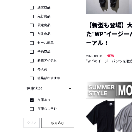
通常商品
先行商品
【新型も登場】
限定商品
た”WP”イージ
別注商品
ーアル！
セール商品
予約商品
NEW
2026.08.08
新着アイテム
“WP”のイージーパンツを徹
再入荷
編集部おすすめ
在庫状況
在庫あり
在庫なし含む
クリア
絞り込む