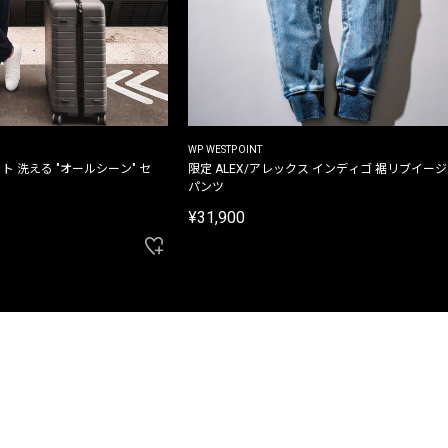
WP WESTPOINT
ト 洗える "オールシーン" セ
限定 ALEX/アレックス インディゴ 裾リブイー
パンツ
¥31,900