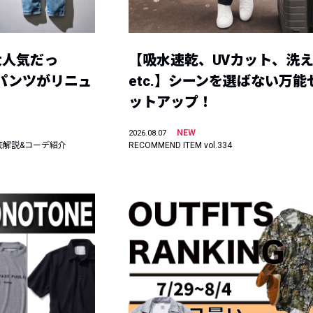
大人気だっ
【吸水速乾、UVカット、洗
ーパンツがリニュ
etc.】シーンを選ばない万能
ットアップ！
NEW
2026.08.07
底解説&コーデ紹介
RECOMMEND ITEM vol.334