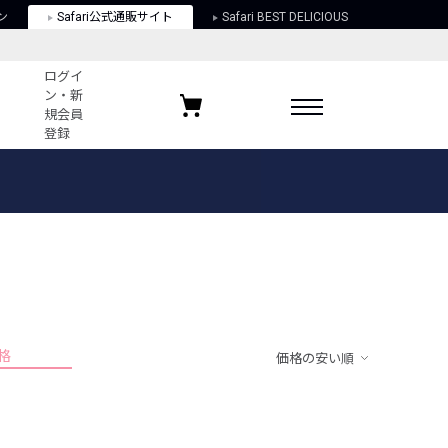
ン
Safari公式通販サイト
Safari BEST DELICIOUS
ログイ
ン・新
規会員
登録
ログイン・新規会員登録
お気に入りアイテム
ガイド
お気に入りブランド
お気に入り記事
最近チェックしたアイテム
格
価格の安い順
ポリシー
関する法律