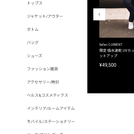
トップス
ジャケット/アウター
ボトム
バッグ
ACANTHUS
Safari CURRENT
別注限定 フード付き チェックシャツジャケット
限定 吸水速乾 UVカッ
シューズ
ットアップ
¥31,900
¥49,500
ファッション雑貨
アクセサリー/時計
ヘルス&コスメティクス
インテリア/ルームアイテム
モバイル/ステーショナリー