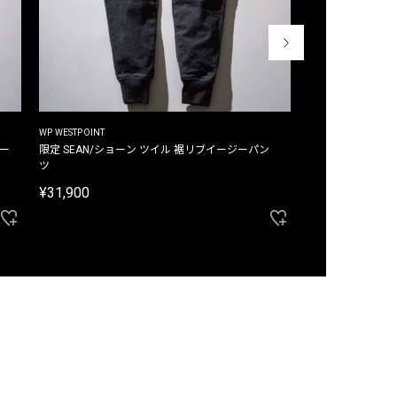
WP WESTPOINT
WP WESTPOINT
ジー
限定 SEAN/ショーン ツイル 裾リブイージーパン
限定 DAVID/デイヴィッド インデ
ツ
イージーパンツ
¥31,900
¥33,000