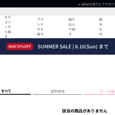
Safari公式ウェブマガジ
カテ
ブラ
絞り
読
ゴリ
ンド
込ん
み
ーか
から
で探
も
ら探
探す
す
の
す
読みもの
ガイド
ー
すべての記事
ショッピング
2026年のイチオシTシャツ！
初めての方
“WP”のイージーパンツを徹底解説&コ
Club Safari
ーデ紹介
よくある質問
HOTなコーデ TOP20
会社概要
ディネート
新ブランドご紹介！
会員利用規約
すべて
通常価格
セール価
人気記事ランキング
プライバシー
バイヤーズ レコメンド
特定商取引に
今週の別注アイテム
該当の商品がありません
ウィークリーコーデ