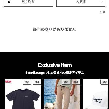
絞り込み
人気順
0 件
該当の商品がありません
Exclusive Item
Safari Loungeでしか買えない限定アイテム
NEW
限定
別注
限定
別注
限定