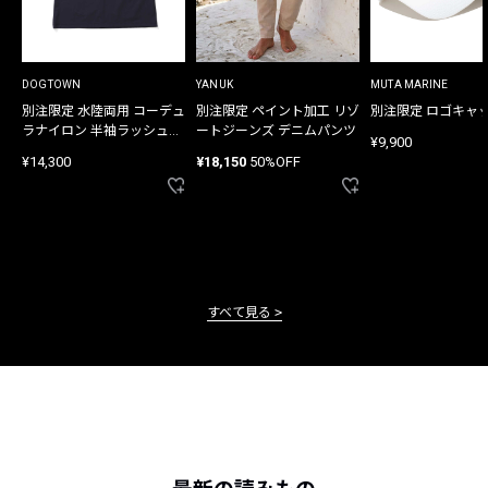
DOGTOWN
YANUK
MUTA MARINE
別注限定 水陸両用 コーデュ
別注限定 ペイント加工 リゾ
別注限定 ロゴキャ
ラナイロン 半袖ラッシュガ
ートジーンズ デニムパンツ
¥9,900
ード
¥14,300
¥18,150
50%OFF
すべて見る