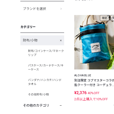
ブランドを選択
限定
カテゴリー
財布/小物
財布/コインケース/マネーク
リップ
パスケース/カードケース/キ
ーケース
ALOHA BLUE
バンダナ/ハンカチ/ハンド
別注限定 コブマスターコラ
タオル
缶クーラー付き コーデュラ
イロン ミニウォレット
¥2,376
40%OFF
その他財布/小物
2点以上購入で
10
%OFF
その他のカテゴリ