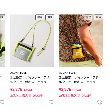
レコメンドアイテム
ピックアップアイテム
別注
限定
別注
限定
別注
フォーカスブランド
セールおすすめアイテム
人気アイテム TOP 15
ALOHA BLUE
ALOHA BLUE
ボ
別注限定 コブマスターコラボ
別注限定 コブマスターコラボ
ナ
缶クーラー付き コーデュラナ
缶クーラー付き コーデュラナ
イロン ミニウォレット
イロン ミニウォレット
¥2,376
¥2,376
40%OFF
40%OFF
2点以上購入で
10
%OFF
2点以上購入で
10
%OFF