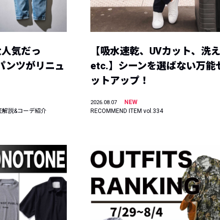
大人気だっ
【吸水速乾、UVカット、洗
ーパンツがリニュ
etc.】シーンを選ばない万能
ットアップ！
NEW
2026.08.07
底解説&コーデ紹介
RECOMMEND ITEM vol.334