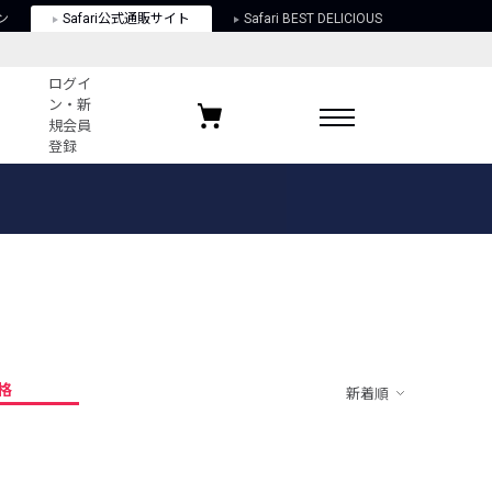
ン
Safari公式通販サイト
Safari BEST DELICIOUS
ログイ
ン・新
規会員
登録
ログイン・新規会員登録
お気に入りアイテム
ガイド
お気に入りブランド
お気に入り記事
最近チェックしたアイテム
格
新着順
ポリシー
関する法律