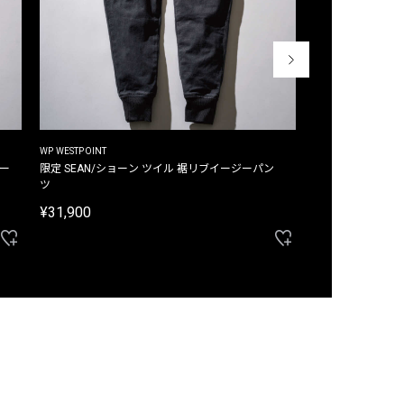
WP WESTPOINT
WP WESTPOINT
ジー
限定 SEAN/ショーン ツイル 裾リブイージーパン
限定 DAVID/デイヴィッド インデ
ツ
イージーパンツ
¥31,900
¥33,000