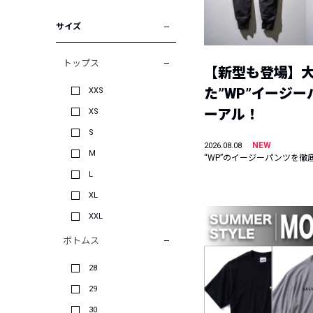
サイズ
トップス
【新型も登場】
た”WP”イージ
XXS
ーアル！
XS
S
NEW
2026.08.08
M
“WP”のイージーパンツを徹
L
XL
XXL
ボトムス
28
29
30