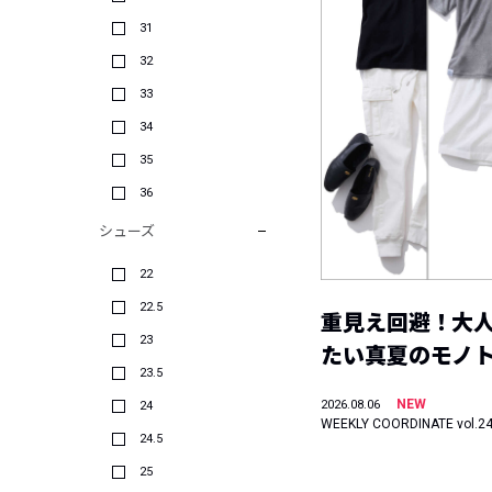
31
32
33
34
35
36
シューズ
22
22.5
重見え回避！大
23
たい真夏のモノ
23.5
NEW
2026.08.06
24
WEEKLY COORDINATE vol.2
24.5
25