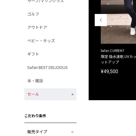
サーフ/マリングッズ
ゴルフ
アウトドア
ベビー・キッズ
ACANTHUS
Safari CURRENT
ギフト
別注限定 フード付き チェックシャツジャケット
限定 吸水速乾 UVカッ
ットアップ
¥31,900
Safari BEST DELICIOUS
¥49,500
本・雑誌
セール
こだわり条件
販売タイプ