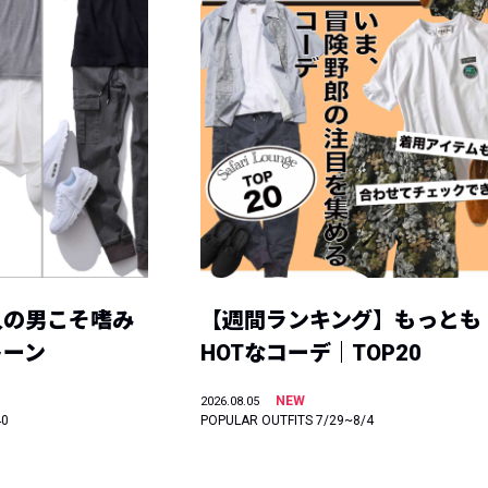
人の男こそ嗜み
【週間ランキング】もっとも
トーン
HOTなコーデ｜TOP20
NEW
2026.08.05
40
POPULAR OUTFITS 7/29~8/4