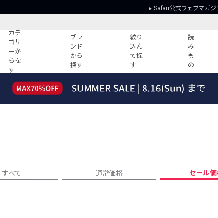
Safari公式ウェブマガジ
カテ
ブラ
絞り
読
ゴリ
ンド
込ん
み
ーか
から
で探
も
ら探
探す
す
の
す
読みもの
ガイド
ー
すべての記事
ショッピング
2026年のイチオシTシャツ！
初めての方
“WP”のイージーパンツを徹底解説&コ
Club Safari
ーデ紹介
よくある質問
HOTなコーデ TOP20
会社概要
ディネート
新ブランドご紹介！
会員利用規約
セール価
すべて
通常価格
人気記事ランキング
プライバシー
バイヤーズ レコメンド
特定商取引に
今週の別注アイテム
ウィークリーコーデ