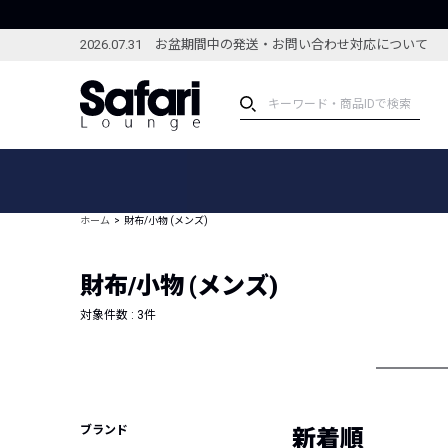
2026.07.31 お盆期間中の発送・お問い合わせ対応について
アイテム
スペシャル
カテゴリーから探す
スペシャルフィーチャ
ホーム
財布/小物 (メンズ)
ブランドから探す
特集記事
絞り込んで探す
財布/小物 (メンズ)
新着アイテム
コーディネート
編集部のおすすめアイテム
対象件数 :
3
件
編集部のおすすめコー
ランキング
雑誌・カタログ掲載アイテム
セール
ブランド
新着順