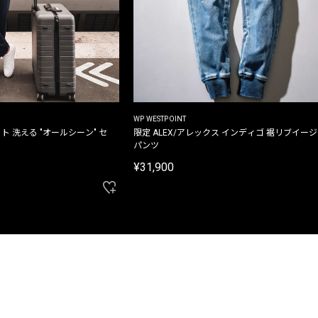
WP WESTPOINT
ト 洗える "オールシーン" セ
限定 ALEX/アレックス インディゴ 裾リブイー
パンツ
¥31,900