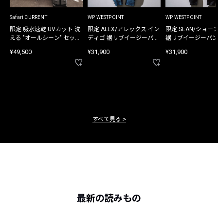
Safari CURRENT
WP WESTPOINT
WP WESTPOINT
限定 吸水速乾 UVカット 洗
限定 ALEX/アレックス イン
限定 SEAN/ショー
える "オールシーン" セット
ディゴ 裾リブイージーパン
裾リブイージーパン
アップ
ツ
¥49,500
¥31,900
¥31,900
すべて見る
最新の読みもの