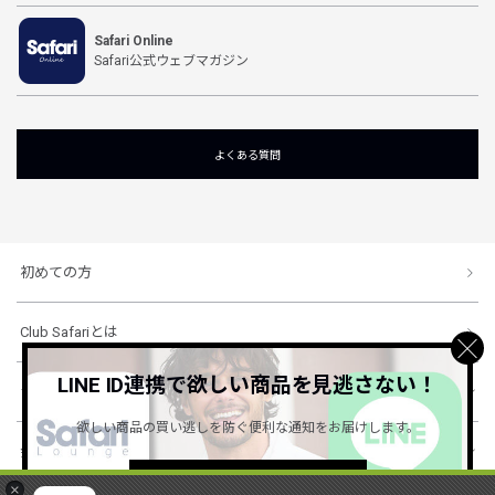
Safari Online
Safari公式ウェブマガジン
よくある質問
初めての方
Club Safariとは
LINE ID連携で欲しい商品を見逃さない！
ショッピングガイド
欲しい商品の買い逃しを防ぐ便利な通知をお届けします。
会社概要・規約
詳しくはこちら ＞
×