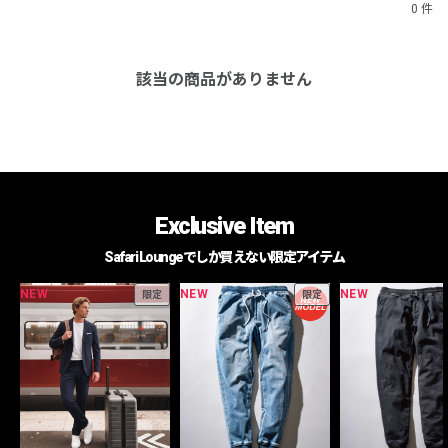
0 件
該当の商品がありません
Exclusive Item
Safari Loungeでしか買えない限定アイテム
NEW
NEW
NEW
限定
限定