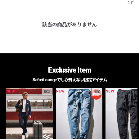
0 件
該当の商品がありません
Exclusive Item
Safari Loungeでしか買えない限定アイテム
NEW
NEW
NEW
限定
限定