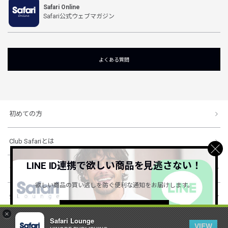
Safari Online
Safari公式ウェブマガジン
よくある質問
初めての方
Club Safariとは
LINE ID連携で欲しい商品を見逃さない！
ショッピングガイド
欲しい商品の買い逃しを防ぐ便利な通知をお届けします。
会社概要・規約
詳しくはこちら ＞
×
Safari Lounge
VIEW