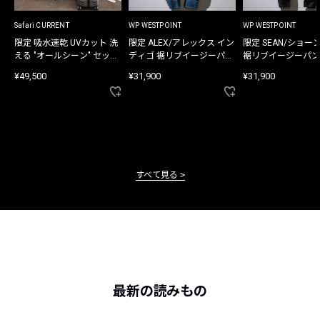
Safari CURRENT
WP WESTPOINT
WP WESTPOINT
限定 吸水速乾 UVカット 洗
限定 ALEX/アレックス イン
限定 SEAN/ショー
える "オールシーン" セット
ディゴ 裾リブイージーパン
裾リブイージーパン
アップ
ツ
¥49,500
¥31,900
¥31,900
すべて見る
最新の読みもの