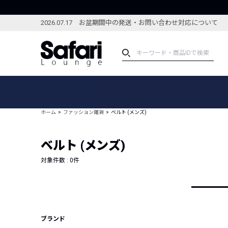
2026.07.17 お盆期間中の発送・お問い合わせ対応について
アイテム
スペシャル
カテゴリーから探す
スペシャルフィーチャ
ホーム
ファッション雑貨
ベルト (メンズ)
ブランドから探す
特集記事
絞り込んで探す
ベルト (メンズ)
新着アイテム
コーディネート
編集部のおすすめアイテム
対象件数 :
0
件
編集部のおすすめコー
ランキング
雑誌・カタログ掲載アイテム
セール
ブランド