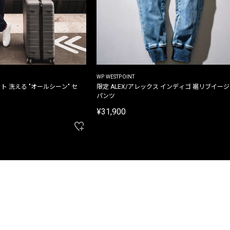
WP WESTPOINT
ト 洗える "オールシーン" セ
限定 ALEX/アレックス インディゴ 裾リブイー
パンツ
¥31,900