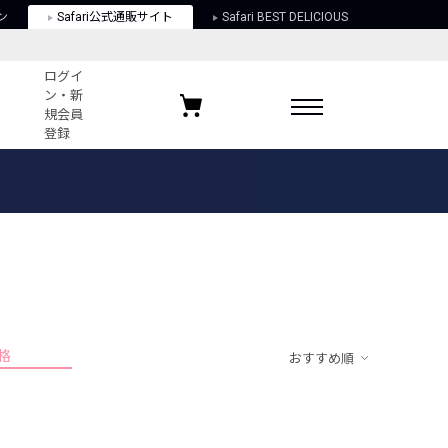
ン
Safari公式通販サイト
Safari BEST DELICIOUS
ログイ
ン・新
規会員
登録
ログイン・新規会員登録
お気に入りアイテム
ガイド
お気に入りブランド
お気に入り記事
最近チェックしたアイテム
格
おすすめ順
ポリシー
関する法律