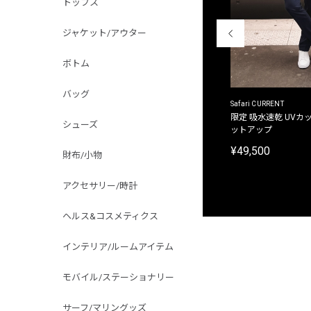
トップス
ジャケット/アウター
ボトム
バッグ
ACANTHUS
Safari CURRENT
別注限定 フード付き チェックシャツジャケット
限定 吸水速乾 UVカッ
シューズ
ットアップ
¥31,900
¥49,500
財布/小物
アクセサリー/時計
ヘルス&コスメティクス
インテリア/ルームアイテム
モバイル/ステーショナリー
サーフ/マリングッズ