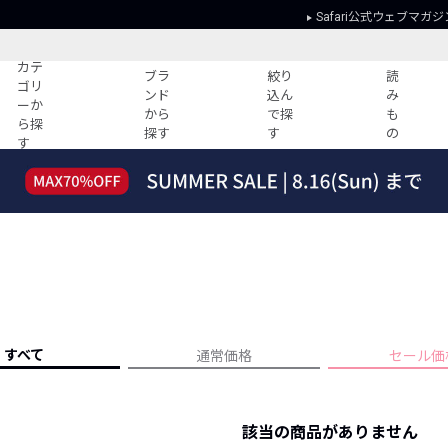
Safari公式ウェブマガジ
カテ
ブラ
絞り
読
ゴリ
ンド
込ん
み
ーか
から
で探
も
ら探
探す
す
の
す
読みもの
ガイド
ー
すべての記事
ショッピング
2026年のイチオシTシャツ！
初めての方
“WP”のイージーパンツを徹底解説&コ
Club Safari
ーデ紹介
よくある質問
HOTなコーデ TOP20
会社概要
ディネート
新ブランドご紹介！
会員利用規約
すべて
通常価格
セール価
人気記事ランキング
プライバシー
バイヤーズ レコメンド
特定商取引に
今週の別注アイテム
該当の商品がありません
ウィークリーコーデ