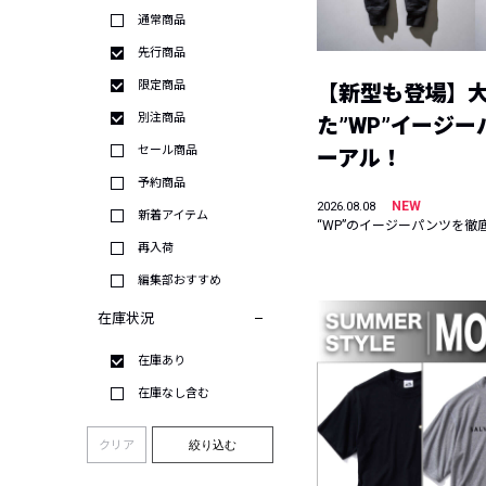
通常商品
先行商品
限定商品
【新型も登場】
別注商品
た”WP”イージ
セール商品
ーアル！
予約商品
NEW
2026.08.08
新着アイテム
“WP”のイージーパンツを徹
再入荷
編集部おすすめ
在庫状況
在庫あり
在庫なし含む
クリア
絞り込む