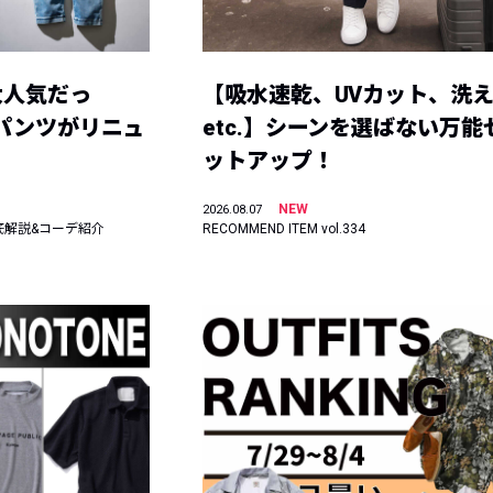
大人気だっ
【吸水速乾、UVカット、洗
ーパンツがリニュ
etc.】シーンを選ばない万能
ットアップ！
NEW
2026.08.07
底解説&コーデ紹介
RECOMMEND ITEM vol.334