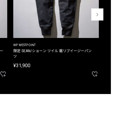
WP WESTPOINT
WP WESTPOINT
ジー
限定 SEAN/ショーン ツイル 裾リブイージーパン
限定 DAVID/デイヴィッド インデ
ツ
イージーパンツ
¥31,900
¥33,000