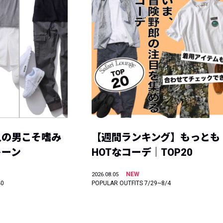
人の男こそ嗜み
【週間ランキング】もっとも
トーン
HOTなコーデ｜TOP20
NEW
2026.08.05
40
POPULAR OUTFITS 7/29~8/4