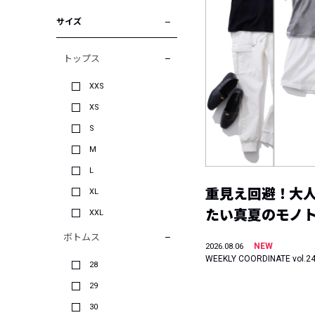
サイズ
トップス
XXS
XS
S
M
L
重見え回避！大
XL
たい真夏のモノ
XXL
ボトムス
NEW
2026.08.06
WEEKLY COORDINATE vol.2
28
29
30