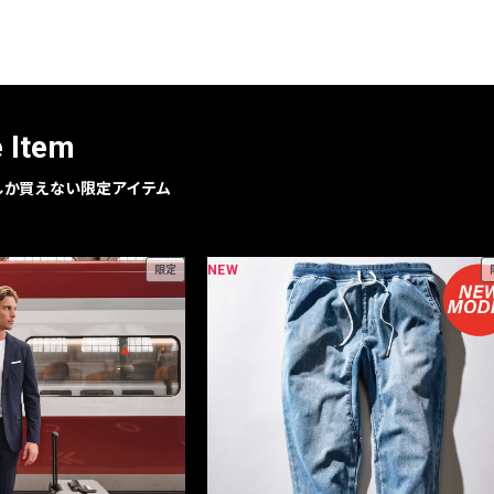
レコメンドアイテム
ピックアップアイテム
フォーカスブランド
セールおすすめアイテム
e Item
人気アイテム TOP 15
geでしか買えない限定アイテム
NEW
限定