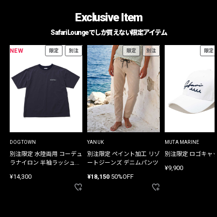
Exclusive Item
Safari Loungeでしか買えない限定アイテム
NEW
限定
別注
限定
別注
限定
DOGTOWN
YANUK
MUTA MARINE
別注限定 水陸両用 コーデュ
別注限定 ペイント加工 リゾ
別注限定 ロゴキャ
ラナイロン 半袖ラッシュガ
ートジーンズ デニムパンツ
¥9,900
ード
¥14,300
¥18,150
50%OFF