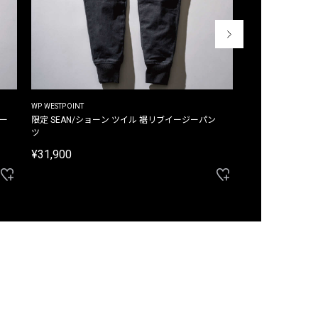
WP WESTPOINT
WP WESTPOINT
ジー
限定 SEAN/ショーン ツイル 裾リブイージーパン
限定 DAVID/デイヴィッド インデ
ツ
イージーパンツ
¥31,900
¥33,000