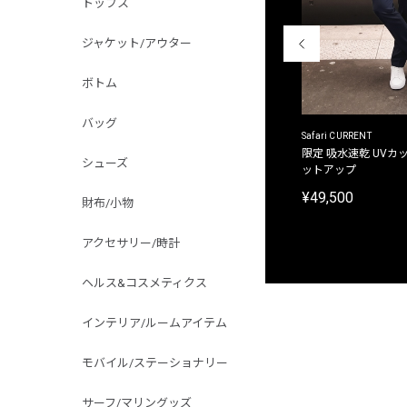
トップス
ジャケット/アウター
ボトム
バッグ
ACANTHUS
Safari CURRENT
別注限定 フード付き チェックシャツジャケット
限定 吸水速乾 UVカッ
シューズ
ットアップ
¥31,900
¥49,500
財布/小物
アクセサリー/時計
ヘルス&コスメティクス
インテリア/ルームアイテム
モバイル/ステーショナリー
サーフ/マリングッズ