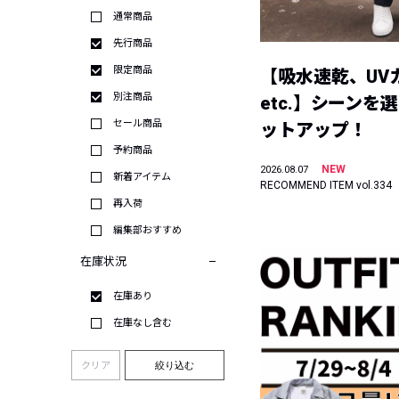
通常商品
先行商品
限定商品
【吸水速乾、UV
別注商品
etc.】シーンを
セール商品
ットアップ！
予約商品
NEW
2026.08.07
新着アイテム
RECOMMEND ITEM vol.334
再入荷
編集部おすすめ
在庫状況
在庫あり
在庫なし含む
クリア
絞り込む