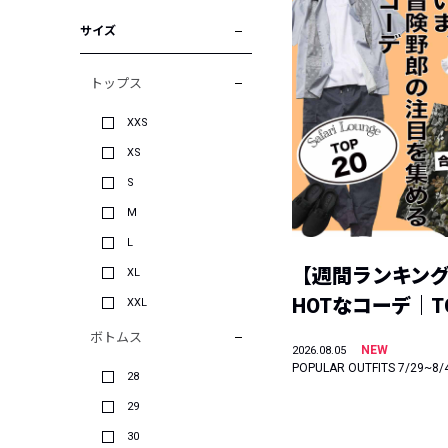
サイズ
トップス
XXS
XS
S
M
L
【週間ランキン
XL
HOTなコーデ｜TO
XXL
ボトムス
NEW
2026.08.05
POPULAR OUTFITS 7/29~8/
28
29
30