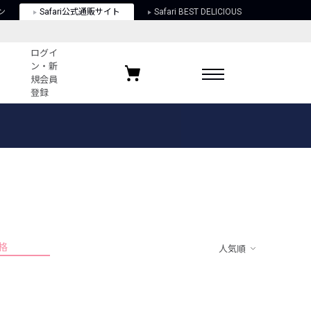
ン
Safari公式通販サイト
Safari BEST DELICIOUS
ログイ
ン・新
規会員
登録
ログイン・新規会員登録
お気に入りアイテム
ガイド
お気に入りブランド
お気に入り記事
最近チェックしたアイテム
格
人気順
ポリシー
関する法律