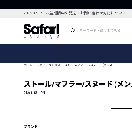
2026.07.17 お盆期間中の発送・お問い合わせ対応について
アイテム
スペシャル
カテゴリーから探す
スペシャルフィーチャ
ホーム
ファッション雑貨
ストール/マフラー/スヌード (メンズ)
ブランドから探す
特集記事
絞り込んで探す
ストール/マフラー/スヌード (メン
新着アイテム
コーディネート
編集部のおすすめアイテム
対象件数 :
0
件
編集部のおすすめコー
ランキング
雑誌・カタログ掲載アイテム
セール
ブランド