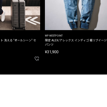
WP WESTPOINT
ト 洗える "オールシーン" セ
限定 ALEX/アレックス インディゴ 裾リブイー
パンツ
¥31,900