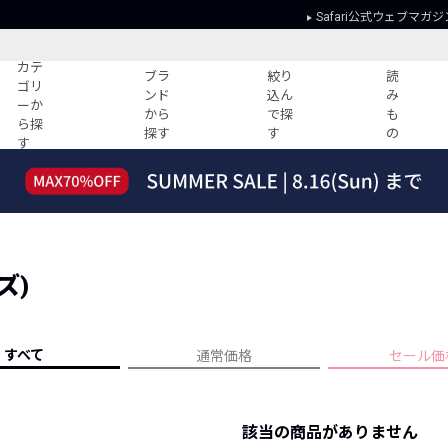
Safari公式ウェブマガジ
カテ
ブラ
絞り
読
ゴリ
ンド
込ん
み
ーか
から
で探
も
ら探
探す
す
の
す
読みもの
ガイド
ー
すべての記事
ショッピング
2026年のイチオシTシャツ！
初めての方
“WP”のイージーパンツを徹底解説&コ
Club Safari
ーデ紹介
ズ)
よくある質問
HOTなコーデ TOP20
会社概要
ディネート
新ブランドご紹介！
会員利用規約
すべて
通常価格
セール価
人気記事ランキング
プライバシー
バイヤーズ レコメンド
特定商取引に
今週の別注アイテム
該当の商品がありません
ウィークリーコーデ