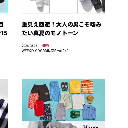
目
重見え回避！大人の男こそ嗜み
15
たい真夏のモノトーン
NEW
2026.08.06
WEEKLY COORDINATE vol.240