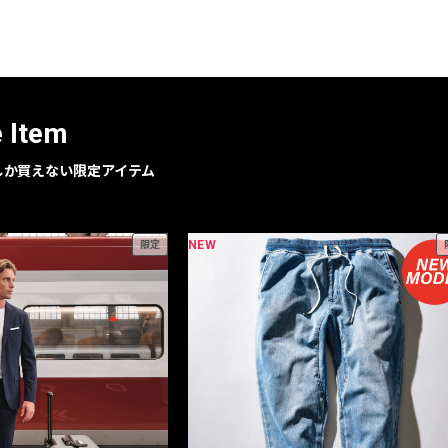
レコメンドアイテム
ピックアップアイテム
フォーカスブランド
セールおすすめアイテム
e Item
人気アイテム TOP 15
geでしか買えない限定アイテム
NEW
限定