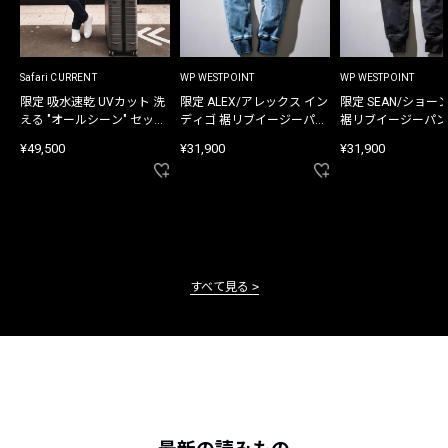
Safari CURRENT
WP WESTPOINT
WP WESTPOINT
限定 吸水速乾 UVカット 洗
限定 ALEX/アレックス イン
限定 SEAN/ショー
える "オールシーン" セット
ディゴ 裾リブイージーパン
裾リブイージーパン
アップ
ツ
¥49,500
¥31,900
¥31,900
すべて見る