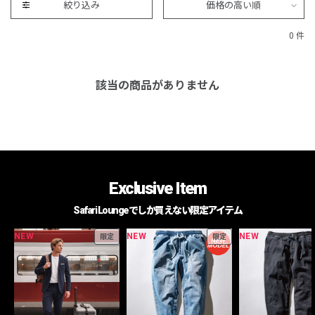
絞り込み
価格の高い順
0 件
該当の商品がありません
Exclusive Item
Safari Loungeでしか買えない限定アイテム
NEW
NEW
NEW
限定
限定