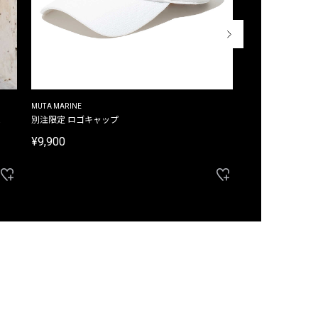
MUTA MARINE
CROSSLEY
ム
別注限定 ロゴキャップ
別注限定 ノースリ
¥9,900
¥8,580
40%OFF