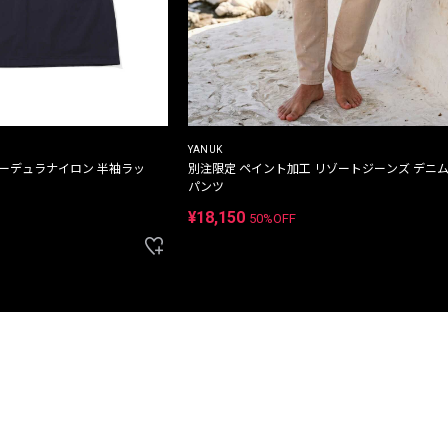
YANUK
コーデュラナイロン 半袖ラッ
別注限定 ペイント加工 リゾートジーンズ デニ
パンツ
¥18,150
50%OFF