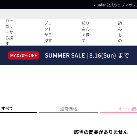
Safari公式ウェブマガジ
カテ
ブラ
絞り
読
ゴリ
ンド
込ん
み
ーか
から
で探
も
ら探
探す
す
の
す
読みもの
ガイド
ー
すべての記事
ショッピング
2026年のイチオシTシャツ！
初めての方
“WP”のイージーパンツを徹底解説&コ
Club Safari
ーデ紹介
よくある質問
HOTなコーデ TOP20
会社概要
ディネート
新ブランドご紹介！
会員利用規約
すべて
通常価格
セール価
人気記事ランキング
プライバシー
バイヤーズ レコメンド
特定商取引に
今週の別注アイテム
該当の商品がありません
ウィークリーコーデ