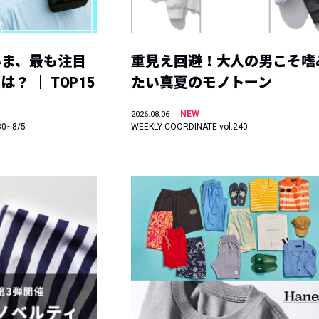
いま、最も注目
重見え回避！大人の男こそ嗜
？ ｜ TOP15
たい真夏のモノトーン
NEW
2026.08.06
30~8/5
WEEKLY COORDINATE vol.240