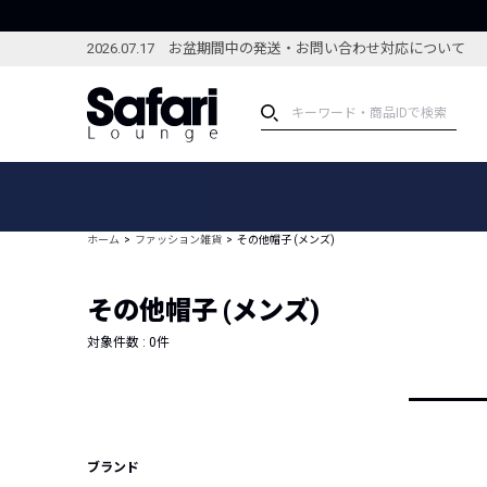
2026.07.17 お盆期間中の発送・お問い合わせ対応について
アイテム
スペシャル
カテゴリーから探す
スペシャルフィーチャ
ホーム
ファッション雑貨
その他帽子 (メンズ)
ブランドから探す
特集記事
絞り込んで探す
その他帽子 (メンズ)
新着アイテム
コーディネート
編集部のおすすめアイテム
対象件数 :
0
件
編集部のおすすめコー
ランキング
雑誌・カタログ掲載アイテム
セール
ブランド