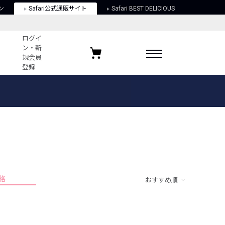
ン
Safari公式通販サイト
Safari BEST DELICIOUS
ログイ
ン・新
規会員
登録
ログイン・新規会員登録
お気に入りアイテム
ガイド
お気に入りブランド
お気に入り記事
最近チェックしたアイテム
格
おすすめ順
ポリシー
関する法律