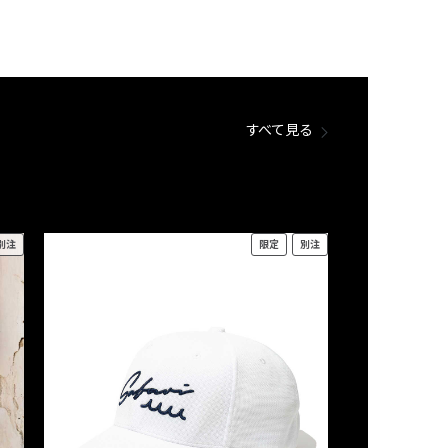
すべて見る
別注
限定
別注