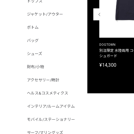
トップス
ジャケット/アウター
ボトム
バッグ
THE DUFFER OF ST.GEORGE
DOGTOWN
別注限定 ピグメントダイ バックプリント サーフ
別注限定 水陸両用 
シューズ
プリントTシャツ
シュガード
¥9,900
¥14,300
財布/小物
アクセサリー/時計
ヘルス&コスメティクス
インテリア/ルームアイテム
モバイル/ステーショナリー
サーフ/マリングッズ