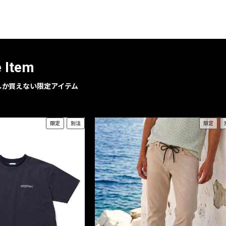
レコメンドアイテム
ピックアップアイテム
フォーカスブランド
セールおすすめアイテム
e Item
人気アイテム TOP 15
geでしか買えない限定アイテム
限定
別注
限定