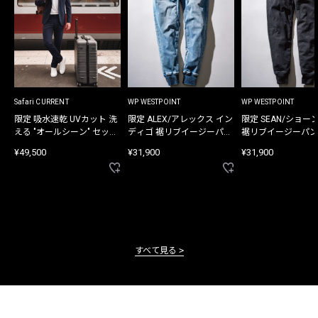
Safari CURRENT
WP WESTPOINT
WP WESTPOINT
限定 吸水速乾 UVカット 洗
限定 ALEX/アレックス イン
限定 SEAN/ショー
える "オールシーン" セット
ディゴ 裾リブイージーパン
裾リブイージーパン
アップ
ツ
¥49,500
¥31,900
¥31,900
すべて見る