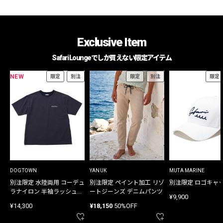
Exclusive Item
Safari Loungeでしか買えない限定アイテム
NEW
限定
別注
限定
別注
限定
DOGTOWN
YANUK
MUTA MARINE
別注限定 水陸両用 コーデュ
別注限定 ペイント加工 リゾ
別注限定 ロゴキャ
ラナイロン 半袖ラッシュガ
ートジーンズ デニムパンツ
¥9,900
ード
¥14,300
¥18,150
50%OFF