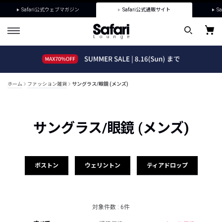
Safari公式ウェブマガジン
Safari公式通販サイト
Sa
ホーム
ファッション雑貨
サングラス/眼鏡 (メンズ)
サングラス/眼鏡 (メンズ)
ボストン
ウェリントン
ティアドロップ
対象件数 : 6件