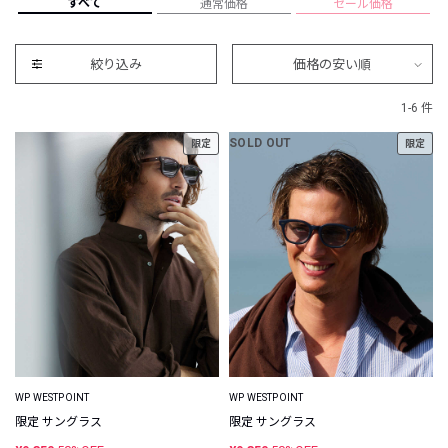
すべて
通常価格
セール価格
絞り込み
価格の安い順
1-6 件
SOLD OUT
限定
限定
WP WESTPOINT
WP WESTPOINT
限定 サングラス
限定 サングラス