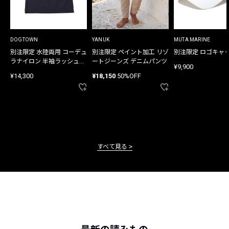
DOGTOWN
YANUK
MUTA MARINE
別注限定 水陸両用 コーデュ
別注限定 ペイント加工 リゾ
別注限定 ロゴキャ
ラナイロン 半袖ラッシュガ
ートジーンズ デニムパンツ
¥9,900
ード
¥14,300
¥18,150
50%OFF
すべて見る