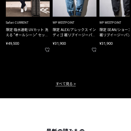
Safari CURRENT
WP WESTPOINT
WP WESTPOINT
限定 吸水速乾 UVカット 洗
限定 ALEX/アレックス イン
限定 SEAN/ショー
える "オールシーン" セット
ディゴ 裾リブイージーパン
裾リブイージーパン
アップ
ツ
¥49,500
¥31,900
¥31,900
すべて見る