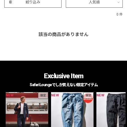
絞り込み
人気順
0 件
該当の商品がありません
Exclusive Item
Safari Loungeでしか買えない限定アイテム
NEW
NEW
NEW
限定
限定