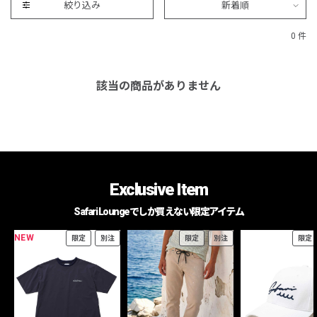
絞り込み
新着順
0 件
該当の商品がありません
Exclusive Item
Safari Loungeでしか買えない限定アイテム
NEW
限定
別注
限定
別注
限定