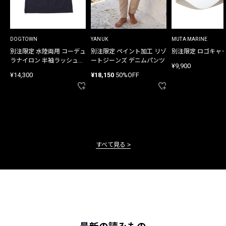
DOGTOWN
YANUK
MUTA MARINE
別注限定 水陸両用 コーデュ
別注限定 ペイント加工 リゾ
別注限定 ロゴキャ
ラナイロン 半袖ラッシュガ
ートジーンズ デニムパンツ
¥9,900
ード
¥14,300
¥18,150
50%OFF
すべて見る