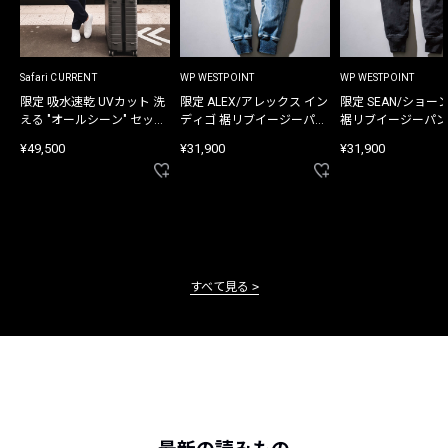
Safari CURRENT
WP WESTPOINT
WP WESTPOINT
限定 吸水速乾 UVカット 洗
限定 ALEX/アレックス イン
限定 SEAN/ショー
える "オールシーン" セット
ディゴ 裾リブイージーパン
裾リブイージーパン
アップ
ツ
¥49,500
¥31,900
¥31,900
すべて見る