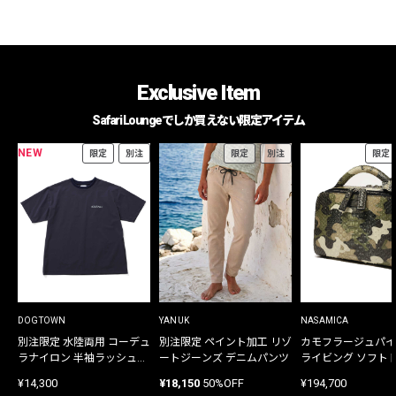
Exclusive Item
Safari Loungeでしか買えない限定アイテム
NEW
限定
別注
限定
別注
限定
DOGTOWN
YANUK
NASAMICA
別注限定 水陸両用 コーデュ
別注限定 ペイント加工 リゾ
カモフラージュパイ
ラナイロン 半袖ラッシュガ
ートジーンズ デニムパンツ
ライビング ソフト
ード
バッグ
¥14,300
¥18,150
50%OFF
¥194,700