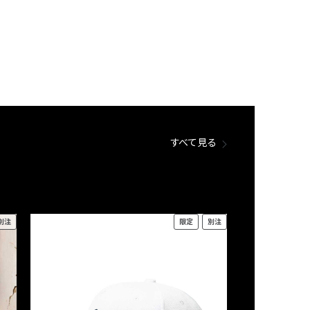
すべて見る
別注
限定
別注