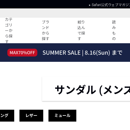
Safari公式ウェブマガジ
カテ
ブラ
絞り
読
ゴリ
ンド
込ん
み
ーか
から
で探
も
ら探
探す
す
の
す
読みもの
ガイド
ー
すべての記事
ショッピング
2026年のイチオシTシャツ！
初めての方
“WP”のイージーパンツを徹底解説&コ
Club Safari
ーデ紹介
よくある質問
サンダル (メンズ
HOTなコーデ TOP20
会社概要
ディネート
新ブランドご紹介！
会員利用規約
人気記事ランキング
プライバシー
バイヤーズ レコメンド
特定商取引に
トング
レザー
ミュール
今週の別注アイテム
ウィークリーコーデ