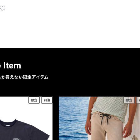
e Item
geでしか買えない限定アイテム
限定
別注
限定