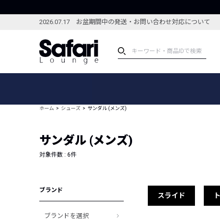
2026.07.17 お盆期間中の発送・お問い合わせ対応について
アイテム
スペシャル
カテゴリーから探す
スペシャルフィーチャ
ホーム
シューズ
サンダル (メンズ)
ブランドから探す
特集記事
絞り込んで探す
サンダル (メンズ)
新着アイテム
コーディネート
編集部のおすすめアイテム
対象件数 :
6
件
編集部のおすすめコー
ランキング
雑誌・カタログ掲載アイテム
ブランド
セール
スライド
ブランドを選択