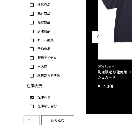
通常商品
先行商品
限定商品
別注商品
セール商品
予約商品
新着アイテム
THE DUFFER OF ST.GEORGE
DOGTOWN
再入荷
別注限定 ピグメントダイ バックプリント サーフ
別注限定 水陸両用 
編集部おすすめ
プリントTシャツ
シュガード
¥9,900
¥14,300
在庫状況
在庫あり
在庫なし含む
クリア
絞り込む