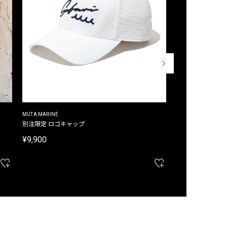
MUTA MARINE
CROSSLEY
ム
別注限定 ロゴキャップ
別注限定 ノースリ
¥9,900
¥8,580
40%OFF