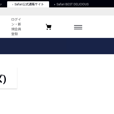
ン
Safari公式通販サイト
Safari BEST DELICIOUS
ログイ
ン・新
規会員
登録
ログイン・新規会員登録
お気に入りアイテム
ガイド
お気に入りブランド
お気に入り記事
最近チェックしたアイテム
)
ポリシー
関する法律