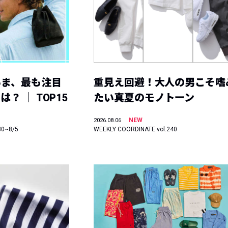
いま、最も注目
重見え回避！大人の男こそ嗜
？ ｜ TOP15
たい真夏のモノトーン
NEW
2026.08.06
30~8/5
WEEKLY COORDINATE vol.240