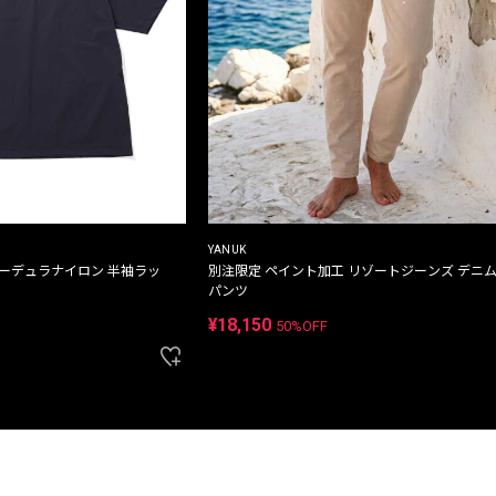
YANUK
コーデュラナイロン 半袖ラッ
別注限定 ペイント加工 リゾートジーンズ デニ
パンツ
¥18,150
50%OFF