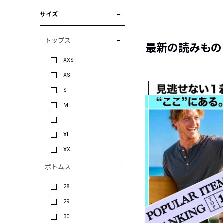
サイズ
トップス
最新の読みもの
XXS
XS
S
M
L
XL
XXL
ボトムス
28
29
30