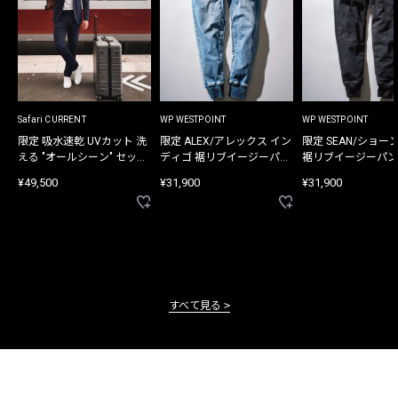
Safari CURRENT
WP WESTPOINT
WP WESTPOINT
限定 吸水速乾 UVカット 洗
限定 ALEX/アレックス イン
限定 SEAN/ショー
える "オールシーン" セット
ディゴ 裾リブイージーパン
裾リブイージーパン
アップ
ツ
¥49,500
¥31,900
¥31,900
すべて見る