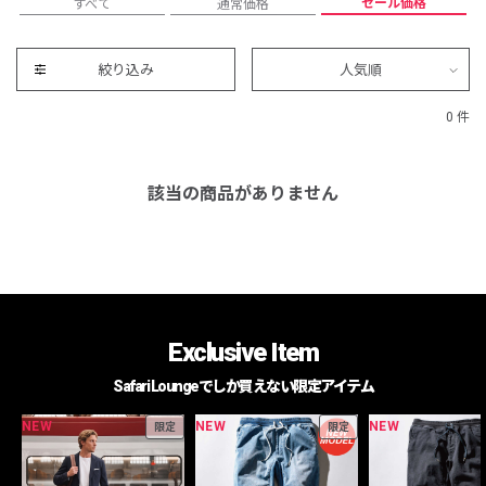
セール価格
すべて
通常価格
絞り込み
人気順
0 件
該当の商品がありません
Exclusive Item
Safari Loungeでしか買えない限定アイテム
NEW
NEW
NEW
限定
限定