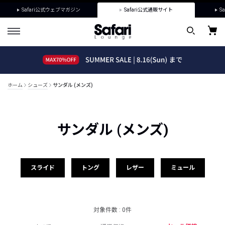
Safari公式ウェブマガジン
Safari公式通販サイト
Sa
ホーム
シューズ
サンダル (メンズ)
サンダル (メンズ)
スライド
トング
レザー
ミュール
対象件数 : 0件